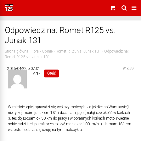
Odpowiedz na: Romet R125 vs.
Junak 131
Strona główna
›
Fora
›
Opinie
›
Romet R125 vs. Junak 131
›
Odpowiedz na:
Romet R125 vs. Junak 131
2015-04-22 o 07:01
#1659
Arek
Gość
W mieście lepiej sprawdzi się węższy motocykl. Ja jeżdżę po Warszawie(i
nie tylko) moim junakiem 131 i doceniam jego (małą) szerokość w korkach
:). też dojeżdżam ok 30 km do pracy i w porannych korkach moto świetnie
sobie radzi i też potrafi przekroczyć magiczne 100km/h :). Ja mam 181 cm
wzrostu i dobrze się czuję na tym motocyklu.