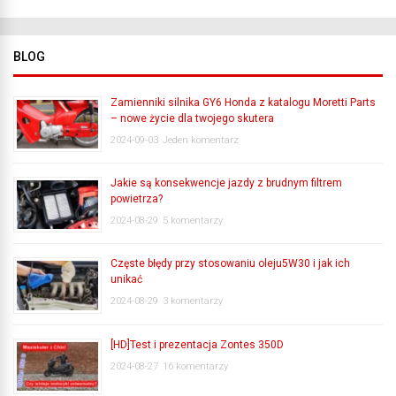
BLOG
Zamienniki silnika GY6 Honda z katalogu Moretti Parts
– nowe życie dla twojego skutera
2024-09-03
Jeden komentarz
Jakie są konsekwencje jazdy z brudnym filtrem
powietrza?
2024-08-29
5 komentarzy
Częste błędy przy stosowaniu oleju5W30 i jak ich
unikać
2024-08-29
3 komentarzy
[HD]Test i prezentacja Zontes 350D
2024-08-27
16 komentarzy