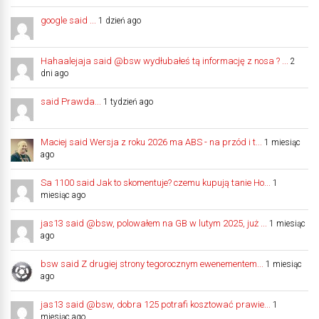
google said ...
1 dzień ago
Hahaalejaja said @bsw wydłubałeś tą informację z nosa ? ...
2
dni ago
said Prawda...
1 tydzień ago
Maciej said Wersja z roku 2026 ma ABS - na przód i t...
1 miesiąc
ago
Sa 1100 said Jak to skomentuje? czemu kupują tanie Ho...
1
miesiąc ago
jas13 said @bsw, polowałem na GB w lutym 2025, już ...
1 miesiąc
ago
bsw said Z drugiej strony tegorocznym ewenementem...
1 miesiąc
ago
jas13 said @bsw, dobra 125 potrafi kosztować prawie...
1
miesiąc ago