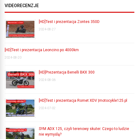
VIDEORECENZJE
[HD]Test i prezentacja Zontes 350D
2024-08-27
[HD]Test i prezentacja Leoncino po 4000km
2024-08-20
[HD]Prezentacja Benelli BKX 300
2024-08-06
[HD]Test i prezentacja Romet XDV |motocykle125.pl
2024-07-02
SYM ADX 125, czyli terenowy skuter. Czego to ludzie
nie wymyślą?