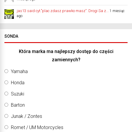
jas13 said cyt."plac zdasz prawko masz". Drogi Sa z...
1 miesiąc
ago
SONDA
Która marka ma najlepszy dostęp do części
zamiennych?
Yamaha
Honda
Suzuki
Barton
Junak / Zontes
Romet / UM Motorcycles