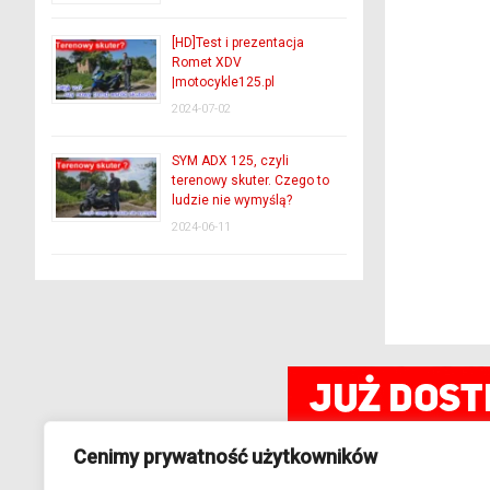
[HD]Test i prezentacja
Romet XDV
|motocykle125.pl
2024-07-02
SYM ADX 125, czyli
terenowy skuter. Czego to
ludzie nie wymyślą?
2024-06-11
Cenimy prywatność użytkowników