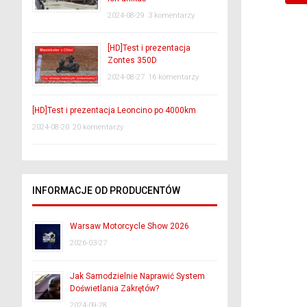
2024-08-29
3 komentarzy
[HD]Test i prezentacja
Zontes 350D
2024-08-27
16 komentarzy
[HD]Test i prezentacja Leoncino po 4000km
2024-08-20
20 komentarzy
INFORMACJE OD PRODUCENTÓW
Warsaw Motorcycle Show 2026
2026-03-27
Jak Samodzielnie Naprawić System
Doświetlania Zakrętów?
2024-09-28