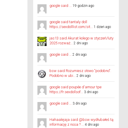
google said ...
19 godzin ago
google said tantaly doll
https://sexdolllist.com/sit...
1 dzień ago
jas13 said Akurat kolego w styczeń/luty
2025 rozważ...
2 dni ago
google said ...
2 dni ago
bsw said Rozumiesz słowo "podobno".
Podobno w ubi...
2 dni ago
google said poupée d'amour tpe
https://fr.sexdollsof...
3 dni ago
google said ...
3 dni ago
Hahaalejaja said @bsw wydłubałeś tą
informację z nosa ? ...
4 dni ago