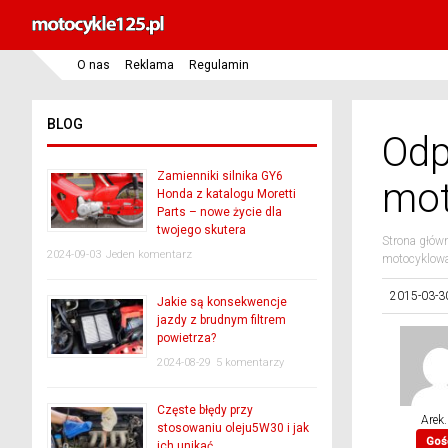
O nas
Reklama
Regulamin
BLOG
Odp
Zamienniki silnika GY6
mot
Honda z katalogu Moretti
Parts – nowe życie dla
twojego skutera
Strona głów
2024-09-03
Jeden komentarz
motocyklowa
2015-03-3
Jakie są konsekwencje
jazdy z brudnym filtrem
powietrza?
2024-08-29
5 komentarzy
Częste błędy przy
Arek.
stosowaniu oleju5W30 i jak
Goś
ich unikać