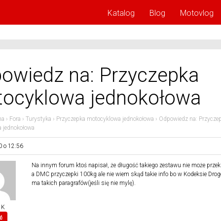
Katalog
Blog
Motovlog
owiedz na: Przyczepka
ocyklowa jednokołowa
na
›
Fora
›
Turystyka
›
Przyczepka motocyklowa jednokołowa
›
Odpowiedz na: Przycze
 jednokołowa
0 o 12:56
Na innym forum ktoś napisał, że długość takiego zestawu nie może prze
a DMC przyczepki 100kg ale nie wiem skąd takie info bo w Kodeksie Dro
ma takich paragrafów(jeśli się nie mylę).
 K
ć