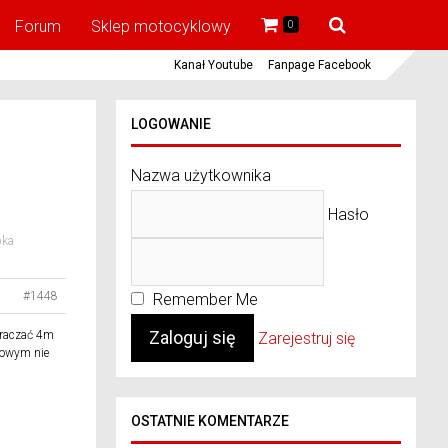
Forum
Sklep motocyklowy
0
Kanał Youtube
Fanpage Facebook
LOGOWANIE
Nazwa użytkownika
Hasło
pka
#1448
Remember Me
kraczać 4m
Zarejestruj się
gowym nie
OSTATNIE KOMENTARZE