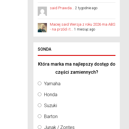
said Prawda...
2 tygodnie ago
Maciej said Wersja z roku 2026 ma ABS
- na przód i t...
1 miesiąc ago
SONDA
Która marka ma najlepszy dostęp do
części zamiennych?
Yamaha
Honda
Suzuki
Barton
Junak / Zontes