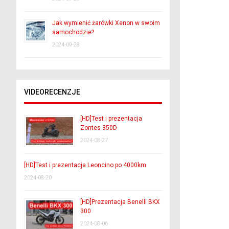
Jak wymienić żarówki Xenon w swoim
samochodzie?
2024-09-28
VIDEORECENZJE
[HD]Test i prezentacja
Zontes 350D
2024-08-27
[HD]Test i prezentacja Leoncino po 4000km
2024-08-20
[HD]Prezentacja Benelli BKX
300
2024-08-06