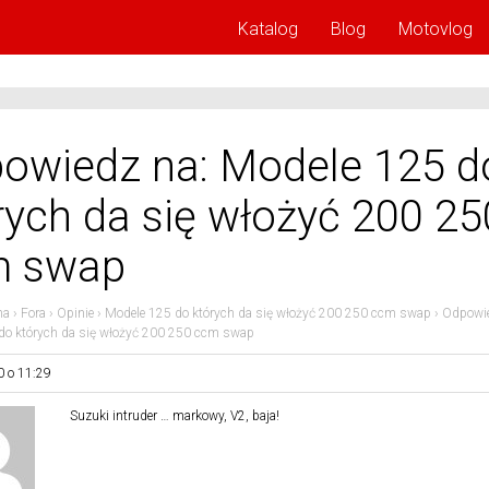
Katalog
Blog
Motovlog
owiedz na: Modele 125 d
rych da się włożyć 200 25
m swap
na
›
Fora
›
Opinie
›
Modele 125 do których da się włożyć 200 250 ccm swap
›
Odpowie
do których da się włożyć 200 250 ccm swap
0 o 11:29
Suzuki intruder … markowy, V2, baja!