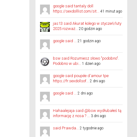
google said tantaly doll
https://sexdolllist.com/sit...
41 minut ago
jas13 said Akurat kolego w styczeń/luty
2025 rozważ...
20 godzin ago
google said ...
21 godzin ago
bsw said Rozumiesz słowo "podobno".
Podobno w ubi...
1 dzień ago
google said poupée d'amour tpe
https://fr.sexdollsof...
2 dni ago
google said ...
2 dni ago
Hahaalejaja said @bsw wydłubałeś tą
informację z nosa ? ...
3 dni ago
said Prawda...
2 tygodnie ago