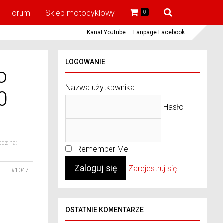
Forum
Sklep motocyklowy
0
Kanał Youtube
Fanpage Facebook
LOGOWANIE
o
Nazwa użytkownika
0
Hasło
dz na:
Remember Me
Zarejestruj się
#1047
OSTATNIE KOMENTARZE