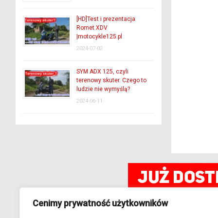
[HD]Test i prezentacja
Romet XDV
|motocykle125.pl
2024-07-02
SYM ADX 125, czyli
terenowy skuter. Czego to
ludzie nie wymyślą?
2024-06-11
Cenimy prywatność użytkowników