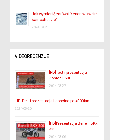
Jak wymienić żarówki Xenon w swoim
samochodzie?
2024-09-28
VIDEORECENZJE
[HD]Test i prezentacja
Zontes 350D
2024-08-27
[HD]Test i prezentacja Leoncino po 4000km
2024-08-20
[HD]Prezentacja Benelli BKX
300
2024-08-06