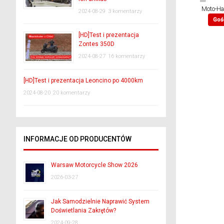
Moto-Ha
2024-08-29
3 komentarzy
Goś
[HD]Test i prezentacja
Zontes 350D
2024-08-27
16 komentarzy
[HD]Test i prezentacja Leoncino po 4000km
2024-08-20
20 komentarzy
INFORMACJE OD PRODUCENTÓW
Warsaw Motorcycle Show 2026
2026-03-27
Jak Samodzielnie Naprawić System
Doświetlania Zakrętów?
2024-09-28