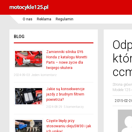
O nas
Reklama
Regulamin
BLOG
Odp
Zamienniki silnika GY6
któ
Honda z katalogu Moretti
Parts – nowe życie dla
cc
twojego skutera
2024-09-03
Jeden komentarz
Strona głów
Jakie są konsekwencje
Modele 125 
jazdy z brudnym filtrem
powietrza?
2015-02-2
2024-08-29
5 komentarzy
Częste błędy przy
stosowaniu oleju5W30 i jak
ich unikać