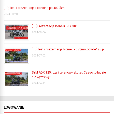
[HD]Test i prezentacja Leoncino po 4000km
2024-08-20
[HD]Prezentacja Benelli BKX 300
2024-08-06
[HD]Test i prezentacja Romet XDV |motocykle125.pl
2024-07-02
SYM ADX 125, czyli terenowy skuter. Czego to ludzie
nie wymyślą?
2024-06-11
LOGOWANIE