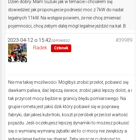
Dzień dobry. Mam Suzuki jak w temacie i chciałem się
dowiedzieć jak proponujecie podnieść moc z 7kW do nadal
legalnych 11kW. Na wstępie powiem, że nie chcę zmieniać
pojemności, chcę żebym dalej mógł legalnie jeździć na kat. B
2023-04-12 o 15:42
#39989
ODPOWIEDZ
Radek
Członek
Nie ma takiej możliwości. Mógłbyś zrobić przelot, pobawić się
dawkami paliwa, dać lepszą świece, zrobić jakiś lepszy dolot, a i
tak przyrost mocy będzie w granicy błędu pomiarowego. Na
grupie rometa jest jakiś dzik który pobawił się w poprawę
fabryki, dał jakieś kute tłoki, koszt przeróbek przerósł wartość
pojazdu. Jeśli oczekujesz lepszej dynamiki to możesz pokusić
się o wymianę wymianę zębatki ale to ci mocy nie zwiększy a
jedynie lepiej będzie się zbierać. Żeby jeszcze ci dołożyć to