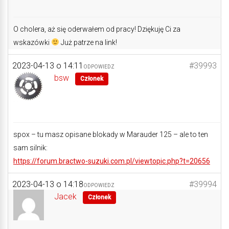
O cholera, aż się oderwałem od pracy! Dziękuję Ci za
wskazówki
Już patrze na link!
2023-04-13 o 14:11
#39993
ODPOWIEDZ
bsw
Członek
spox – tu masz opisane blokady w Marauder 125 – ale to ten
sam silnik:
https://forum.bractwo-suzuki.com.pl/viewtopic.php?t=20656
2023-04-13 o 14:18
#39994
ODPOWIEDZ
Jacek
Członek