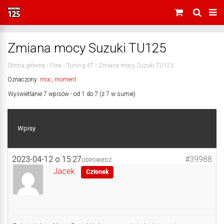
Zmiana mocy Suzuki TU125
Strona główna
›
Fora
›
Tuning 4T
›
Zmiana mocy Suzuki TU125
Oznaczony:
moc
,
moment
Wyświetlanie 7 wpisów - od 1 do 7 (z 7 w sumie)
Wpisy
2023-04-12 o 15:27
#39988
ODPOWIEDZ
Jacek
Członek