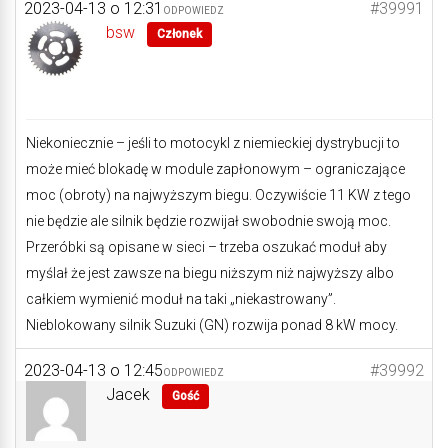
2023-04-13 o 12:31
#39991
ODPOWIEDZ
bsw
Członek
Niekoniecznie – jeśli to motocykl z niemieckiej dystrybucji to
może mieć blokadę w module zapłonowym – ograniczające
moc (obroty) na najwyższym biegu. Oczywiście 11 KW z tego
nie będzie ale silnik będzie rozwijał swobodnie swoją moc.
Przeróbki są opisane w sieci – trzeba oszukać moduł aby
myślał że jest zawsze na biegu niższym niż najwyższy albo
całkiem wymienić moduł na taki „niekastrowany”.
Nieblokowany silnik Suzuki (GN) rozwija ponad 8 kW mocy.
2023-04-13 o 12:45
#39992
ODPOWIEDZ
Jacek
Gość