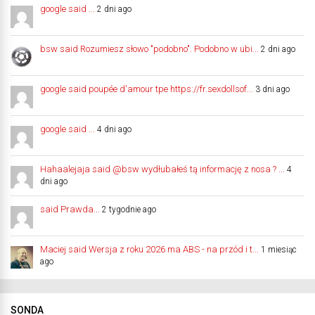
google said ...
2 dni ago
bsw said Rozumiesz słowo "podobno". Podobno w ubi...
2 dni ago
google said poupée d'amour tpe https://fr.sexdollsof...
3 dni ago
google said ...
4 dni ago
Hahaalejaja said @bsw wydłubałeś tą informację z nosa ? ...
4
dni ago
said Prawda...
2 tygodnie ago
Maciej said Wersja z roku 2026 ma ABS - na przód i t...
1 miesiąc
ago
SONDA