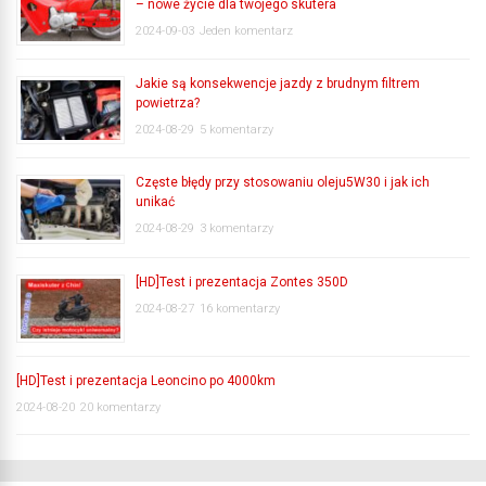
– nowe życie dla twojego skutera
2024-09-03
Jeden komentarz
Jakie są konsekwencje jazdy z brudnym filtrem
powietrza?
2024-08-29
5 komentarzy
Częste błędy przy stosowaniu oleju5W30 i jak ich
unikać
2024-08-29
3 komentarzy
[HD]Test i prezentacja Zontes 350D
2024-08-27
16 komentarzy
[HD]Test i prezentacja Leoncino po 4000km
2024-08-20
20 komentarzy