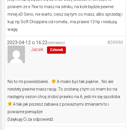
powiem że e 7kw to masz na silniku, na kole będzie pewnie
mniej xD Serio, nie warto, ciesz się tym co masz, albo sprzedaj i
kup np Soft Choppera od rometa , ma prawie 13 hp i niedużą
wagę.
2023-04-12 o 16:22
#39990
ODPOWIEDZ
Jacek
Członek
No to mi powiedziałeś…
A miało być tak pięknie… No ale
niestety pewnie masz rację. To zostanę z tym co mam bo na
następny sezon chcę zrobić prawko na A, jeśli mi się spodoba
A tak jak piszesz zabawa z poważnymi zmianami to i
poważne pieniądze.
Dziękuję Ci za odpowiedź.