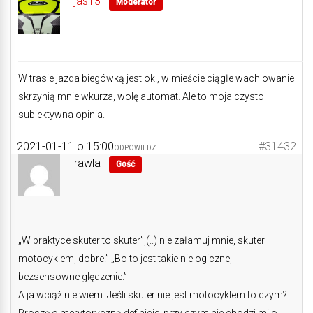
jas13
Moderator
W trasie jazda biegówką jest ok., w mieście ciągłe wachlowanie
skrzynią mnie wkurza, wolę automat. Ale to moja czysto
subiektywna opinia.
2021-01-11 o 15:00
#31432
ODPOWIEDZ
rawla
Gość
„W praktyce skuter to skuter”,(..) nie załamuj mnie, skuter
motocyklem, dobre.” „Bo to jest takie nielogiczne,
bezsensowne ględzenie.”
A ja wciąż nie wiem: Jeśli skuter nie jest motocyklem to czym?