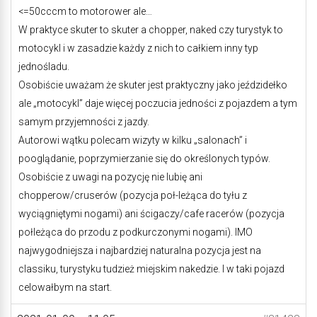
<=50cccm to motorower ale…
W praktyce skuter to skuter a chopper, naked czy turystyk to
motocykl i w zasadzie każdy z nich to całkiem inny typ
jednośladu.
Osobiście uważam że skuter jest praktyczny jako jeździdełko
ale „motocykl” daje więcej poczucia jedności z pojazdem a tym
samym przyjemności z jazdy.
Autorowi wątku polecam wizyty w kilku „salonach” i
pooglądanie, poprzymierzanie się do określonych typów.
Osobiście z uwagi na pozycję nie lubię ani
chopperow/cruserów (pozycja poł-leżąca do tyłu z
wyciągniętymi nogami) ani ścigaczy/cafe racerów (pozycja
połleżąca do przodu z podkurczonymi nogami). IMO
najwygodniejsza i najbardziej naturalna pozycja jest na
classiku, turystyku tudzież miejskim nakedzie. I w taki pojazd
celowałbym na start.