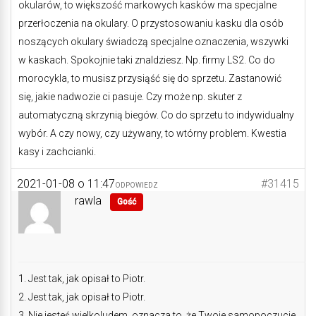
okularów, to większość markowych kasków ma specjalne
przerłoczenia na okulary. O przystosowaniu kasku dla osób
noszących okulary świadczą specjalne oznaczenia, wszywki
w kaskach. Spokojnie taki znaldziesz. Np. firmy LS2. Co do
morocykla, to musisz przysiąść się do sprzetu. Zastanowić
się, jakie nadwozie ci pasuje. Czy może np. skuter z
automatyczną skrzynią biegów. Co do sprzetu to indywidualny
wybór. A czy nowy, czy używany, to wtórny problem. Kwestia
kasy i zachcianki.
2021-01-08 o 11:47
#31415
ODPOWIEDZ
rawla
Gość
1. Jest tak, jak opisał to Piotr.
2. Jest tak, jak opisał to Piotr.
3. Nie jesteś wielkoludem, oznacza to, że Twoje samopoczucie