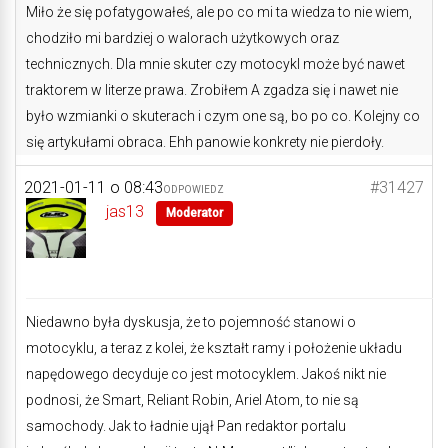
Miło że się pofatygowałeś, ale po co mi ta wiedza to nie wiem,
chodziło mi bardziej o walorach użytkowych oraz
technicznych. Dla mnie skuter czy motocykl może być nawet
traktorem w literze prawa. Zrobiłem A zgadza się i nawet nie
było wzmianki o skuterach i czym one są, bo po co. Kolejny co
się artykułami obraca. Ehh panowie konkrety nie pierdoły.
2021-01-11 o 08:43
#31427
ODPOWIEDZ
jas13
Moderator
Niedawno była dyskusja, że to pojemność stanowi o
motocyklu, a teraz z kolei, że kształt ramy i położenie układu
napędowego decyduje co jest motocyklem. Jakoś nikt nie
podnosi, że Smart, Reliant Robin, Ariel Atom, to nie są
samochody. Jak to ładnie ujął Pan redaktor portalu