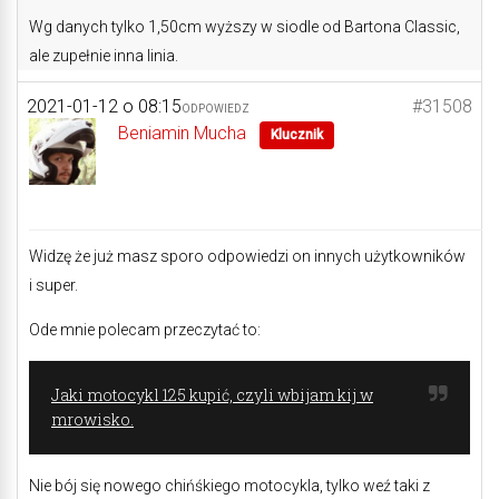
Wg danych tylko 1,50cm wyższy w siodle od Bartona Classic,
ale zupełnie inna linia.
2021-01-12 o 08:15
#31508
ODPOWIEDZ
Beniamin Mucha
Klucznik
Widzę że już masz sporo odpowiedzi on innych użytkowników
i super.
Ode mnie polecam przeczytać to:
Jaki motocykl 125 kupić, czyli wbijam kij w
mrowisko.
Nie bój się nowego chińśkiego motocykla, tylko weź taki z