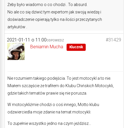
Żeby było wiadomo o co chodzi . To absurd.
No ale co się dziwić tym expertom jak swoją wiedzę i
doświadczenie opierają tylko na ilości przeczytanych
artykułów .
2021-01-11 o 11:00
#31429
ODPOWIEDZ
Beniamin Mucha
Klucznik
Nie rozumiem takiego podejścia. To jest motocykl a to nie.
Miałem szczęście że trafiłem do Klubu Chińskich Motocykli,
gdzie takich tematów prawie się nie porusza.
W motocykliźmie chodzi o coś innego, Motto klubu
odzwierciedla moje zdanie na temat motocykli:
To zupełnie wszystko jedno na czym jeździsz…