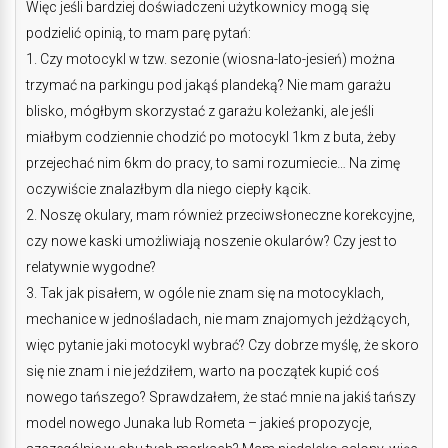
Więc jeśli bardziej doświadczeni użytkownicy mogą się
podzielić opinią, to mam parę pytań:
1. Czy motocykl w tzw. sezonie (wiosna-lato-jesień) można
trzymać na parkingu pod jakąś plandeką? Nie mam garażu
blisko, mógłbym skorzystać z garażu koleżanki, ale jeśli
miałbym codziennie chodzić po motocykl 1km z buta, żeby
przejechać nim 6km do pracy, to sami rozumiecie… Na zimę
oczywiście znalazłbym dla niego ciepły kącik.
2. Noszę okulary, mam również przeciwsłoneczne korekcyjne,
czy nowe kaski umożliwiają noszenie okularów? Czy jest to
relatywnie wygodne?
3. Tak jak pisałem, w ogóle nie znam się na motocyklach,
mechanice w jednośladach, nie mam znajomych jeżdżących,
więc pytanie jaki motocykl wybrać? Czy dobrze myślę, że skoro
się nie znam i nie jeździłem, warto na początek kupić coś
nowego tańszego? Sprawdzałem, że stać mnie na jakiś tańszy
model nowego Junaka lub Rometa – jakieś propozycje,