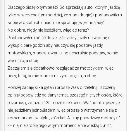
Dlaczego piszę o tym teraz? Bo sprzedaję auto, którym jeżdżę
tylko w weekend (tym bardziej, że mam drugie) i postanowiłem
sobie w ostatnich dniach, że spróbuję „w jednoślady”.
No dobra, nigdy nie jeździłem, więc co teraz?
Postanowiłem pójść do jakiejś szkoły jazdy na wiosnę i
wykupić parę godzin aby nauczyć się podstaw jazdy
motocyklem, manewrowania, no generalnie podstaw, bo nie
wiem nic, a chcę.
Zacząłem się dodatkowo rozglądać za motocyklem, więc
piszę tutaj, bo nie mam o niczym pojęcia, a chcę.
Poniżej zadaję kilka pytań i proszę Was o rzetelną i szczerą
opinię/odpowiedź na dany temat, szczególnie tych osób, które
rozumieją, że jazda 125 może mieć sens. Ważne info: jeszcze
nie jeździłem jednośladem, więc proszę o wstrzymanie się z
komentarzami w stylu „zrób kat. A i kup prawdziwy motocykl”
<– nie, nie zrobię tego w tym momencie nie wiedząc „nic”.