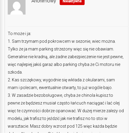
Anonimowy
Nieaktywne
To może i ja:
1. Sam trzymam pod pokrowcem w sezonie, wiec można.
Tylko że ja mam parking strzeżony więc się nie obawiam.
Generalnie nie kradną, ale żadne zabezpieczenie nie jest pewne,
więc najlepiej jakiś garaż albo parking chyba że Ci motoru nie
szkoda.
2. Kas szczękowy, wygodnie się wkłada z okularami, sam
mam i polecam, ewentualnie otwarty, to już wogóle bajo.
3. W zasadzie bezobsługowe, chyba że chinola kupisz to
pewne że będziesz musiał często łańcuch naciągać i lać olej
więc te czynności dobrze opanować. W dużej mierze zależy od
modelu, jak trafisz to jeździć jak nie trafisz no to stoi w
warsztacie. Masz dobry wzrost pod 125 więc każda będzie