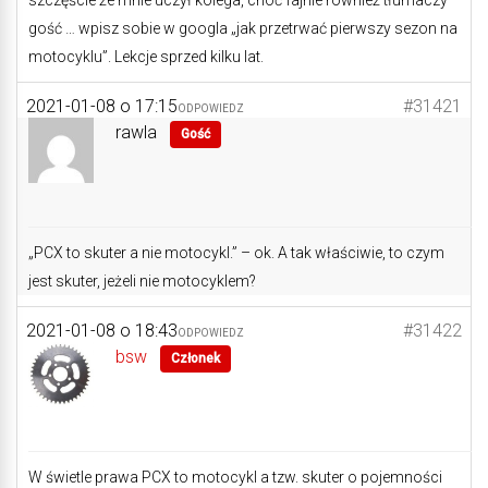
szczęście że mnie uczył kolega, choć fajnie również tłumaczy
gość … wpisz sobie w googla „jak przetrwać pierwszy sezon na
motocyklu”. Lekcje sprzed kilku lat.
2021-01-08 o 17:15
#31421
ODPOWIEDZ
rawla
Gość
„PCX to skuter a nie motocykl.” – ok. A tak właściwie, to czym
jest skuter, jeżeli nie motocyklem?
2021-01-08 o 18:43
#31422
ODPOWIEDZ
bsw
Członek
W świetle prawa PCX to motocykl a tzw. skuter o pojemności