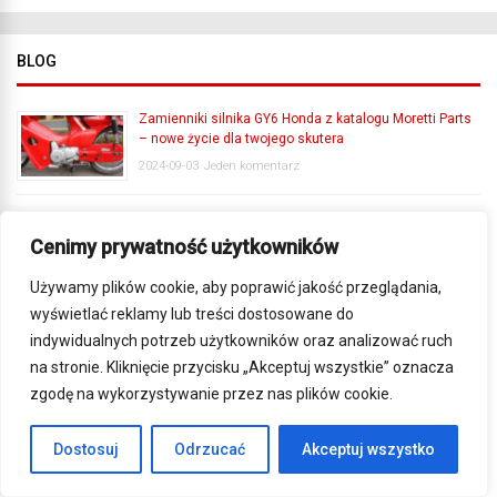
BLOG
Zamienniki silnika GY6 Honda z katalogu Moretti Parts
– nowe życie dla twojego skutera
2024-09-03
Jeden komentarz
Jakie są konsekwencje jazdy z brudnym filtrem
powietrza?
Cenimy prywatność użytkowników
2024-08-29
5 komentarzy
Używamy plików cookie, aby poprawić jakość przeglądania,
wyświetlać reklamy lub treści dostosowane do
Częste błędy przy stosowaniu oleju5W30 i jak ich
indywidualnych potrzeb użytkowników oraz analizować ruch
unikać
na stronie. Kliknięcie przycisku „Akceptuj wszystkie” oznacza
2024-08-29
3 komentarzy
zgodę na wykorzystywanie przez nas plików cookie.
[HD]Test i prezentacja Zontes 350D
Dostosuj
Odrzucać
Akceptuj wszystko
2024-08-27
16 komentarzy