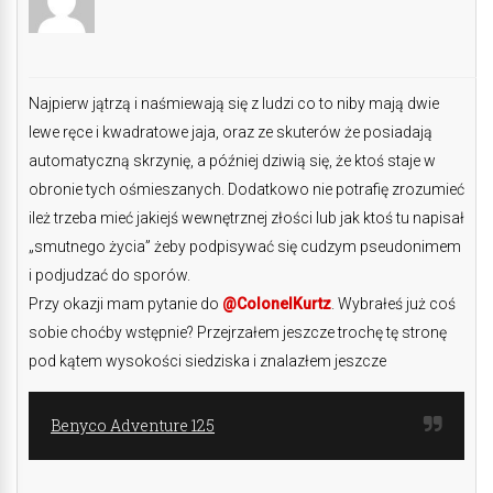
Najpierw jątrzą i naśmiewają się z ludzi co to niby mają dwie
lewe ręce i kwadratowe jaja, oraz ze skuterów że posiadają
automatyczną skrzynię, a później dziwią się, że ktoś staje w
obronie tych ośmieszanych. Dodatkowo nie potrafię zrozumieć
ileż trzeba mieć jakiejś wewnętrznej złości lub jak ktoś tu napisał
„smutnego życia” żeby podpisywać się cudzym pseudonimem
i podjudzać do sporów.
Przy okazji mam pytanie do
@ColonelKurtz
. Wybrałeś już coś
sobie choćby wstępnie? Przejrzałem jeszcze trochę tę stronę
pod kątem wysokości siedziska i znalazłem jeszcze
Benyco Adventure 125