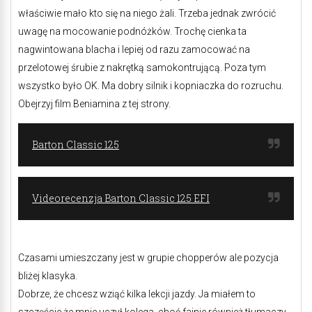
właściwie mało kto się na niego żali. Trzeba jednak zwrócić
uwagę na mocowanie podnóżków. Trochę cienka ta
nagwintowana blacha i lepiej od razu zamocować na
przelotowej śrubie z nakrętką samokontrującą. Poza tym
wszystko było OK. Ma dobry silnik i kopniaczka do rozruchu.
Obejrzyj film Beniamina z tej strony.
Barton Classic 125
Videorecenzja Barton Classic 125 EFI
Czasami umieszczany jest w grupie chopperów ale pozycja
bliżej klasyka.
Dobrze, że chcesz wziąć kilka lekcji jazdy. Ja miałem to