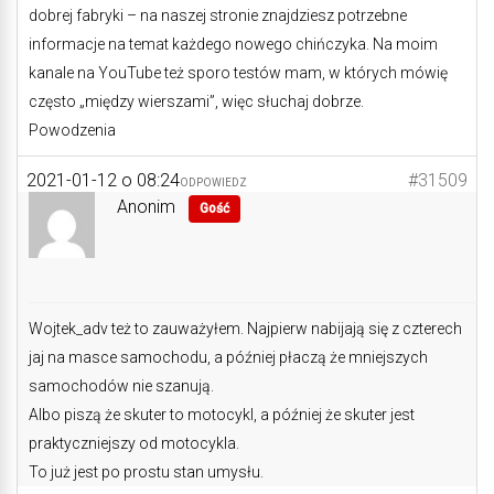
dobrej fabryki – na naszej stronie znajdziesz potrzebne
informacje na temat każdego nowego chińczyka. Na moim
kanale na YouTube też sporo testów mam, w których mówię
często „między wierszami”, więc słuchaj dobrze.
Powodzenia
2021-01-12 o 08:24
#31509
ODPOWIEDZ
Anonim
Gość
Wojtek_adv też to zauważyłem. Najpierw nabijają się z czterech
jaj na masce samochodu, a później płaczą że mniejszych
samochodów nie szanują.
Albo piszą że skuter to motocykl, a później że skuter jest
praktyczniejszy od motocykla.
To już jest po prostu stan umysłu.