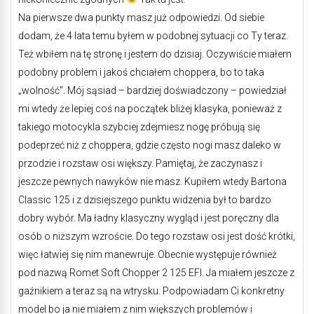
Na pierwsze dwa punkty masz już odpowiedzi. Od siebie
dodam, że 4 lata temu byłem w podobnej sytuacji co Ty teraz.
Też wbiłem na tę stronę i jestem do dzisiaj. Oczywiście miałem
podobny problem i jakoś chciałem choppera, bo to taka
„wolność”. Mój sąsiad – bardziej doświadczony – powiedział
mi wtedy że lepiej coś na początek bliżej klasyka, ponieważ z
takiego motocykla szybciej zdejmiesz nogę próbują się
podeprzeć niż z choppera, gdzie często nogi masz daleko w
przodzie i rozstaw osi większy. Pamiętaj, że zaczynasz i
jeszcze pewnych nawyków nie masz. Kupiłem wtedy Bartona
Classic 125 i z dzisiejszego punktu widzenia był to bardzo
dobry wybór. Ma ładny klasyczny wygląd i jest poręczny dla
osób o niższym wzroście. Do tego rozstaw osi jest dość krótki,
więc łatwiej się nim manewruje. Obecnie występuje również
pod nazwą Romet Soft Chopper 2 125 EFI. Ja miałem jeszcze z
gaźnikiem a teraz są na wtrysku. Podpowiadam Ci konkretny
model bo ja nie miałem z nim większych problemów i