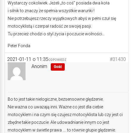
Wystarczy cokolwiek. Jeżeli „to coś” posiada dwa koła
i silnik to znaczy że spełnia wszystkie warunki !
Nie potrzebujesz rzeczy wyjątkowych abyś w pełni czuł się
motocyklistą i czerpał radość ze swojej pasji.
Tu przecież chodzi o styl życia i poczucie wolności…
Peter Fonda
2021-01-11 o 11:35
#31430
ODPOWIEDZ
Anonim
Gość
Bo to jest takie nielogiczne, bezsensowne ględzenie.
Nie ważna co uważają inni. Ważne co jest dla ciebie
motocyklem i na czym się czujesz motocyklista lub czy jest ci
zbędne takie poczucie. Ale udowadnianie innym co jest
motocyklem w świetle prawa …. to równie głupie ględzenie.