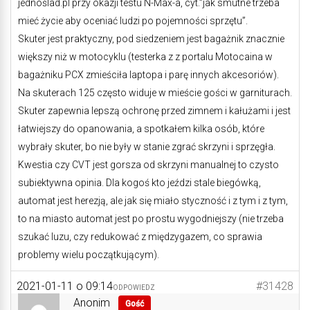
jednoślad.pl przy okazji testu N-Max-a, cyt.”jak smutne trzeba
mieć życie aby oceniać ludzi po pojemności sprzętu”.
Skuter jest praktyczny, pod siedzeniem jest bagażnik znacznie
większy niż w motocyklu (testerka z z portalu Motocaina w
bagażniku PCX zmieściła laptopa i parę innych akcesoriów).
Na skuterach 125 często widuje w mieście gości w garniturach.
Skuter zapewnia lepszą ochronę przed zimnem i kałużami i jest
łatwiejszy do opanowania, a spotkałem kilka osób, które
wybrały skuter, bo nie były w stanie zgrać skrzyni i sprzęgła.
Kwestia czy CVT jest gorsza od skrzyni manualnej to czysto
subiektywna opinia. Dla kogoś kto jeździ stale biegówką,
automat jest herezją, ale jak się miało styczność i z tym i z tym,
to na miasto automat jest po prostu wygodniejszy (nie trzeba
szukać luzu, czy redukować z międzygazem, co sprawia
problemy wielu początkującym).
2021-01-11 o 09:14
#31428
ODPOWIEDZ
Anonim
Gość