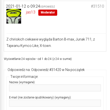
2021-01-12 o 09:24
#31510
ODPOWIEDZ
jas13
Moderator
Z chińskich ciekawie wygląda Barton B-max, Junak 711, z
Tajwanu Kymco Like, X-town.
Wyświetlanie 24 wpisów - od 1 do 24 (z 24 w sumie)
Odpowiedz na: Odpowiedź #31420 w Na początek
Twoje informacje:
Nazwa (wymagane):
E-mail (nie zostanie opublikowany) (wymagany):