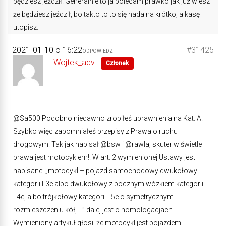
będziesz jeździł. Generalnie to ja polecam prawko jak już wiesz
że będziesz jeździł, bo takto to to się nada na krótko, a kasę
utopisz.
2021-01-10 o 16:22
#31425
ODPOWIEDZ
Wojtek_adv
Członek
@Sa500 Podobno niedawno zrobiłeś uprawnienia na Kat. A.
Szybko więc zapomniałeś przepisy z Prawa o ruchu
drogowym. Tak jak napisał @bsw i @rawla, skuter w świetle
prawa jest motocyklem!! W art. 2 wymienionej Ustawy jest
napisane: „motocykl – pojazd samochodowy dwukołowy
kategorii L3e albo dwukołowy z bocznym wózkiem kategorii
L4e, albo trójkołowy kategorii L5e o symetrycznym
rozmieszczeniu kół, …” dalej jest o homologacjach.
Wymieniony artykuł głosi, że motocykl jest pojazdem