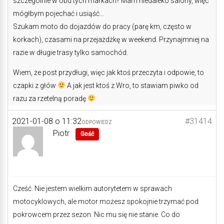
szczególnie w obu tych markach? Mam niedaleko salony, więc
mógłbym pojechać i usiąść…
Szukam moto do dojazdów do pracy (parę km, często w
korkach), czasami na przejażdżkę w weekend. Przynajmniej na
razie w długie trasy tylko samochód.
Wiem, że post przydługi, więc jak ktoś przeczyta i odpowie, to
czapki z głów
A jak jest ktoś z Wro, to stawiam piwko od
razu za rzetelną poradę
2021-01-08 o 11:32
#31414
ODPOWIEDZ
Piotr
Gość
Cześć. Nie jestem wielkim autorytetem w sprawach
motocyklowych, ale motor możesz spokojnie trzymać pod
pokrowcem przez sezon. Nic mu się nie stanie. Co do