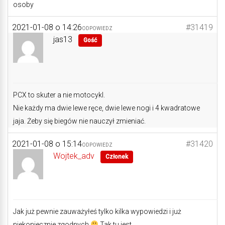
osoby
2021-01-08 o 14:26
#31419
ODPOWIEDZ
jas13
Gość
PCX to skuter a nie motocykl.
Nie każdy ma dwie lewe ręce, dwie lewe nogi i 4 kwadratowe
jaja. Żeby się biegów nie nauczył zmieniać.
2021-01-08 o 15:14
#31420
ODPOWIEDZ
Wojtek_adv
Członek
Jak już pewnie zauważyłeś tylko kilka wypowiedzi i już
niekoniecznie zgodnych
Tak tu jest.