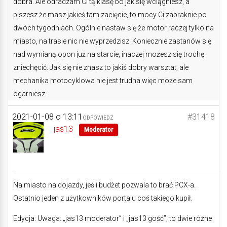
dobra. Ale odradzam Ci tą klasę bo jak się wciągniesz, a
piszesz że masz jakieś tam zacięcie, to mocy Ci zabraknie po
dwóch tygodniach. Ogólnie nastaw się że motor raczej tylko na
miasto, na trasie nic nie wyprzedzisz. Koniecznie zastanów się
nad wymianą opon już na starcie, inaczej możesz się trochę
zniechęcić. Jak się nie znasz to jakiś dobry warsztat, ale
mechanika motocyklowa nie jest trudna więc może sam
ogarniesz.
2021-01-08 o 13:11
#31418
ODPOWIEDZ
jas13
Moderator
Na miasto na dojazdy, jeśli budżet pozwala to brać PCX-a.
Ostatnio jeden z użytkowników portalu coś takiego kupił.
Edycja: Uwaga: „jas13 moderator” i „jas13 gość”, to dwie różne