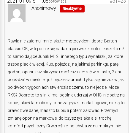
2021-01-09 o 11:05
#31423
ODPOWIEDZ
Anonimowy
Nieaktywne
Rawla nie załamuj mnie, skuter motocyklem, dobre. Barton
classic OK, w tej cenie się nada na pierwsze moto, lepsze to niż
to samo dające Junak M12 i inne tego typu wynalazki, za które
trzeba płacić więcej. Kup, pojeździj na jakimś parkinkgu parę
godzin, opanujesz skrzynie i możesz uderzać w miasto, 2 dni
pojeździć w mieście i już będziesz umiał. Tylko się nie zdziw jak
po dwóch tygodniach stwierdzisz czemu to nie jedzie. Moze
RKS? Dobre to to silniki ma, ogólnie uderzaj w OHC, nie patrz na
konie, jakieś tam obroty i inne zagrywki marketingowe, nie są to
prawdziwe dane, masz to kupić a potem żałować. Przemyśl
zmianę opon na markowe, dołożysz tysiaka ale i trochę
komfort psychiczny Ci wzrośnie, no chyba że na mokrym nie