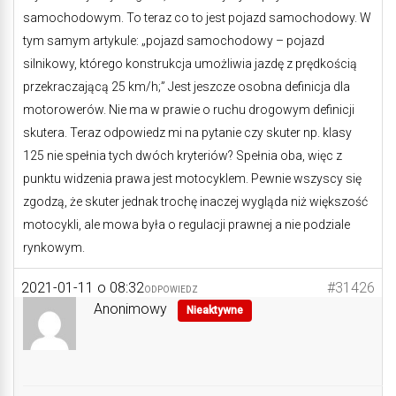
samochodowym. To teraz co to jest pojazd samochodowy. W
tym samym artykule: „pojazd samochodowy – pojazd
silnikowy, którego konstrukcja umożliwia jazdę z prędkością
przekraczającą 25 km/h;” Jest jeszcze osobna definicja dla
motorowerów. Nie ma w prawie o ruchu drogowym definicji
skutera. Teraz odpowiedz mi na pytanie czy skuter np. klasy
125 nie spełnia tych dwóch kryteriów? Spełnia oba, więc z
punktu widzenia prawa jest motocyklem. Pewnie wszyscy się
zgodzą, że skuter jednak trochę inaczej wygląda niż większość
motocykli, ale mowa była o regulacji prawnej a nie podziale
rynkowym.
2021-01-11 o 08:32
#31426
ODPOWIEDZ
Anonimowy
Nieaktywne