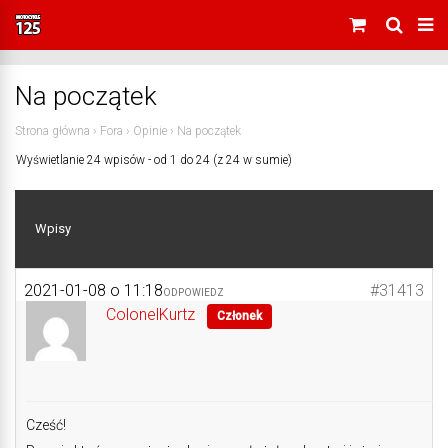
Na początek
Strona główna
›
Fora
›
Opinie
›
Na początek
Wyświetlanie 24 wpisów - od 1 do 24 (z 24 w sumie)
Wpisy
2021-01-08 o 11:18
#31413
ODPOWIEDZ
ColonelKurtz
Członek
Cześć!