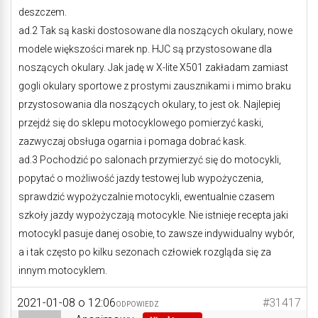
deszczem.
ad.2 Tak są kaski dostosowane dla noszących okulary, nowe
modele większości marek np. HJC są przystosowane dla
noszących okulary. Jak jadę w X-lite X501 zakładam zamiast
gogli okulary sportowe z prostymi zausznikami i mimo braku
przystosowania dla noszących okulary, to jest ok. Najlepiej
przejdź się do sklepu motocyklowego pomierzyć kaski,
zazwyczaj obsługa ogarnia i pomaga dobrać kask.
ad.3 Pochodzić po salonach przymierzyć się do motocykli,
popytać o możliwość jazdy testowej lub wypożyczenia,
sprawdzić wypożyczalnie motocykli, ewentualnie czasem
szkoły jazdy wypożyczają motocykle. Nie istnieje recepta jaki
motocykl pasuje danej osobie, to zawsze indywidualny wybór,
a i tak często po kilku sezonach człowiek rozgląda się za
innym motocyklem.
2021-01-08 o 12:06
#31417
ODPOWIEDZ