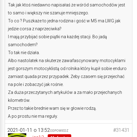
Tak jak ktoś niedawno napisałaś że wśród samochodów jest
to samo i większy nie szanuje mniejszego.
To co ? Puszkaże to jedna rodzina i gość w M5 ma LWG jak
jedzie corsa z naprzeciwka?
I mają przybijać sobie piątki na każdej stacji. Bo jadą
samochodem?
To tak nie działa.
Albo nastolatek na skuterze zawafascynowany motocyklami
jest gorszym motocyklistą od rolnika który kupił sobie enduro
zamiast quada przez przypadek. Żeby czasem się przejechać
na pole i zobaczyć jak rośnie.
Za duża przeczytanych artykułów a za mało przejechanych
kilometrów.
Przez to takie brednie wam się w głowie rodzą.
A po prostu nie ma reguły.
2021-01-11 o 13:52
#31431
ODPOWIEDZ