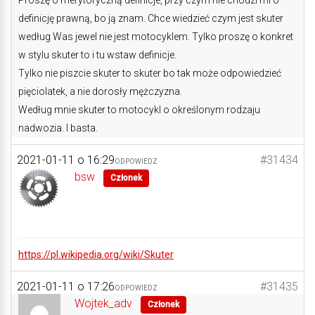
Proszę o merytoryczną definicje, przy czym nie chodzi mi o
definicję prawną, bo ją znam. Chce wiedzieć czym jest skuter
według Was jewel nie jest motocyklem. Tylko proszę o konkret
w stylu skuter to i tu wstaw definicje.
Tylko nie piszcie skuter to skuter bo tak może odpowiedzieć
pięciolatek, a nie dorosły mężczyzna.
Według mnie skuter to motocykl o określonym rodzaju
nadwozia. I basta.
2021-01-11 o 16:29
#31434
ODPOWIEDZ
bsw
Członek
https://pl.wikipedia.org/wiki/Skuter
2021-01-11 o 17:26
#31435
ODPOWIEDZ
Wojtek_adv
Członek