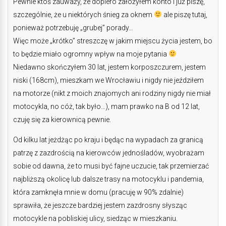
Pewnie ktoś zauważy, że dopiero założyłem konto i już piszę,
szczególnie, że u niektórych śnieg za oknem
ale piszę tutaj,
ponieważ potrzebuję „grubej” porady…
Więc może „krótko” streszczę w jakim miejscu życia jestem, bo
to będzie miało ogromny wpływ na moje pytania
Niedawno skończyłem 30 lat, jestem korposzczurem, jestem
niski (168cm), mieszkam we Wrocławiu i nigdy nie jeździłem
na motorze (nikt z moich znajomych ani rodziny nigdy nie miał
motocykla, no cóż, tak było…), mam prawko na B od 12 lat,
czuję się za kierownicą pewnie.
Od kilku lat jeżdżąc po kraju i będąc na wypadach za granicą
patrzę z zazdrością na kierowców jednośladów, wyobrażam
sobie od dawna, że to musi być fajne uczucie, tak przemierzać
najbliższą okolicę lub dalsze trasy na motocyklu i pandemia,
która zamknęła mnie w domu (pracuję w 90% zdalnie)
sprawiła, że jeszcze bardziej jestem zazdrosny słysząc
motocykle na pobliskiej ulicy, siedząc w mieszkaniu.