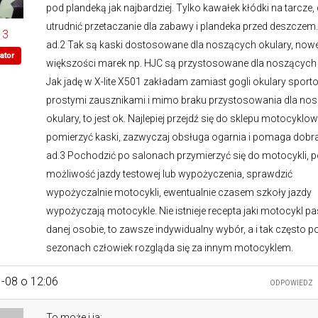
pod plandeką jak najbardziej. Tylko kawałek kłódki na tarcze,
utrudnić przetaczanie dla zabawy i plandeka przed deszczem.
13
ad.2 Tak są kaski dostosowane dla noszących okulary, now
ator
większości marek np. HJC są przystosowane dla noszących 
Jak jadę w X-lite X501 zakładam zamiast gogli okulary sport
prostymi zausznikami i mimo braku przystosowania dla no
okulary, to jest ok. Najlepiej przejdź się do sklepu motocyklo
pomierzyć kaski, zazwyczaj obsługa ogarnia i pomaga dobra
ad.3 Pochodzić po salonach przymierzyć się do motocykli, 
możliwość jazdy testowej lub wypożyczenia, sprawdzić
wypożyczalnie motocykli, ewentualnie czasem szkoły jazdy
wypożyczają motocykle. Nie istnieje recepta jaki motocykl pa
danej osobie, to zawsze indywidualny wybór, a i tak często po
sezonach człowiek rozgląda się za innym motocyklem.
-08 o 12:06
ODPOWIEDZ
To może i ja: