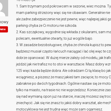
1. Sam trzymam pod pokrowcem w sezonie, wiec można. Tyl
mam parking strzeżony więc się nie obawiam. Generalnie nie
ale żadne zabezpieczenie nie jest pewne, więc najlepiej jakiś g
mowy
parking chyba że Ci motoru nie szkoda.
ywne
2. Kas szczękowy, wygodnie się wkłada z okularami, sam m
polecam, ewentualnie otwarty, to już wogóle bajo.
3. W zasadzie bezobsługowe, chyba że chinola kupisz to pew
będziesz musiał często łańcuch naciągać i lać olej więc te c
dobrze opanować. W dużej mierze zależy od modelu, jak trafi
jeździć jak nie trafisz no to stoi w warsztacie. Masz dobry wz
125 więc każda będzie dobra. Ale odradzam Ci tą klasę bo jak
wciągniesz, a piszesz że masz jakieś tam zacięcie, to mocy C
zabraknie po dwóch tygodniach. Ogólnie nastaw się że motor
tylko na miasto, na trasie nic nie wyprzedzisz. Koniecznie z
się nad wymianą opon już na starcie, inaczej możesz się tro
zniechęcić. Jak się nie znasz to jakiś dobry warsztat, ale mec
motocyklowa nie jest trudna więc może sam ogarniesz.