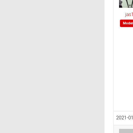
jas
Moder
2021-01