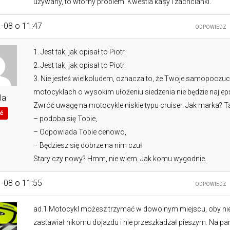
używany, to wtórny problem. Kwestia kasy i zachcianki.
-08 o 11:47
ODPOWIEDZ
1. Jest tak, jak opisał to Piotr.
2. Jest tak, jak opisał to Piotr.
3. Nie jesteś wielkoludem, oznacza to, że Twoje samopoczuc
motocyklach o wysokim ułożeniu siedzenia nie będzie najlep
la
Zwróć uwagę na motocykle niskie typu cruiser. Jak marka? Ta
ć
– podoba się Tobie,
– Odpowiada Tobie cenowo,
– Będziesz się dobrze na nim czuł
Stary czy nowy? Hmm, nie wiem. Jak komu wygodnie.
-08 o 11:55
ODPOWIEDZ
ad.1 Motocykl możesz trzymać w dowolnym miejscu, oby ni
zastawiał nikomu dojazdu i nie przeszkadzał pieszym. Na pa