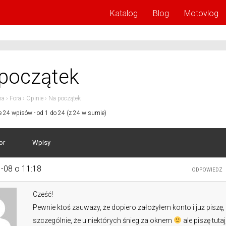
Katalog
Blog
Motovlog
początek
na
›
Fora
›
Opinie
›
Na początek
e 24 wpisów - od 1 do 24 (z 24 w sumie)
or
Wpisy
-08 o 11:18
ODPOWIEDZ
Cześć!
Pewnie ktoś zauważy, że dopiero założyłem konto i już piszę,
szczególnie, że u niektórych śnieg za oknem
ale piszę tutaj