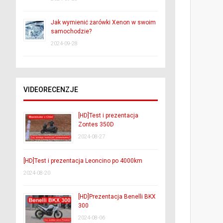
Jak wymienić żarówki Xenon w swoim
samochodzie?
2024-09-28
VIDEORECENZJE
[HD]Test i prezentacja
Zontes 350D
2024-08-27
[HD]Test i prezentacja Leoncino po 4000km
2024-08-20
[HD]Prezentacja Benelli BKX
300
2024-08-06