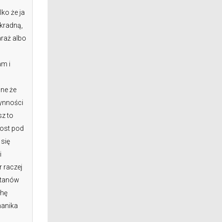
ko że ja
 kradną,
araż albo
am i
ne że
zynności
sz to
rost pod
 się
i
 raczej
astanów
chę
hanika