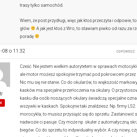
trasy tylko samochód.
Wiem, że post przydługi, więc jak ktoś przeczyta i odpowie, to
głów
A jak jest ktoś z Wro, to stawiam piwko od razu za rz
poradę
-08 o 11:32
ODPOWIEDZ
Cześć. Nie jestem wielkim autorytetem w sprawach motocyk
ale motor możesz spokojnie trzymać pod pokrowcem przez 
Nic mu się nie stanie. Co do okularów, to większość markow
kasków ma specjalne przerłoczenia na okulary. O przystoso
tr
kasku dla osób noszących okulary świadczą specjalne ozna
ć
wszywki w kaskach. Spokojnie taki znaldziesz. Np. firmy LS2.
morocykla, to musisz przysiąść się do sprzetu. Zastanowić si
nadwozie ci pasuje. Czy może np. skuter z automatyczną skr
biegów. Co do sprzetu to indywidualny wybór. A czy nowy, cz