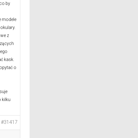
 co by
e modele
okulary.
owe z
szących
wego
ć kask.
popytać o
suje
 kilku
#31417