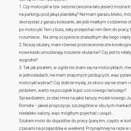
1. Czy motocykl w tzw. sezonie (wiosna-lato-jesień) można 
na parkingu pod jakąś plandeką? Nie mam garażu blisko, m
skorzystać z garażu koleżanki, ale jeśli miałbym codziennie 
po motocykl 1km z buta, żeby przejechać nim 6km do pracy, 
rozumiecie… Na zimę oczywiście znalazłbym dla niego ciepły 
2. Noszę okulary, mam również przeciwsłoneczne korekcyjne
nowe kaski umożliwiają noszenie okularów? Czy jest to relat
wygodne?
3. Tak jak pisałem, w ogóle nie znam się na motocyklach, m
w jednośladach, nie mam znajomych jeżdżących, więc pytanie
motocykl wybrać? Czy dobrze myślę, że skoro się nie znam i 
jeździłem, warto na początek kupić coś nowego tańszego?
Sprawdzałem, że stać mnie na jakiś tańszy model nowego Ju
Rometa – jakieś propozycje, szczególnie w obu tych marka
niedaleko salony, więc mógłbym pojechać i usiąść…
Szukam moto do dojazdów do pracy (parę km, często w kor
czasami na przejażdżkę w weekend. Przynajmniej na razie w 