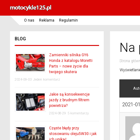
O nas
Reklama
Regulamin
BLOG
Na 
Zamienniki silnika GY6
Honda z katalogu Moretti
Strona głów
Parts – nowe życie dla
Wyświetlani
twojego skutera
2024-09-03
Jeden komentarz
Aut
Jakie są konsekwencje
jazdy z brudnym filtrem
2021-01
powietrza?
2024-08-29
5 komentarzy
Częste błędy przy
stosowaniu oleju5W30 i jak
ich unikać