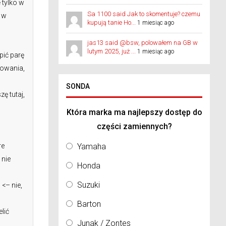
 tylko w
Sa 1100 said Jak to skomentuje? czemu
 w
kupują tanie Ho...
1 miesiąc ago
jas13 said @bsw, polowałem na GB w
lutym 2025, już ...
1 miesiąc ago
pić parę
rowania,
SONDA
ę tutaj,
Która marka ma najlepszy dostęp do
części zamiennych?
re
Yamaha
 nie
Honda
Suzuki
<– nie,
Barton
lić
Junak / Zontes