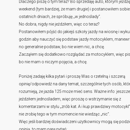
Dlaczego piszę o tym teraz? Bo sprzedaję auto, którym jeżdżę
weekend (tym bardziej, że mam drugie) i postanowiłem sobie
ostatnich dniach, że spróbuję „w jednoślady”.
No dobra, nigdy nie jeździłem, więc co teraz?
Postanowiłem pójść do jakiejś szkoły jazdy na wiosnę i wyku
godzin aby nauczyć się podstaw jazdy motocyklem, manew
no generalnie podstaw, bo nie wiem nic, a chcę.
Zacząłem się dodatkowo rozglądać za motocyklem, więc pisz
bo nie mam o niczym pojęcia, a chcę.
Poniżej zadaję kilka pytań i proszę Was o rzetelną i szczerą
opinię/odpowiedź na dany temat, szczególnie tych osób, któ
rozumieją, że jazda 125 może mieć sens. Ważne info: jeszcze
jeździłem jednośladem, więc proszę o wstrzymanie się z
komentarzami w stylu „zrób kat. A i kup prawdziwy motocykl” 
nie zrobię tego w tym momencie nie wiedząc „nic”.
Więc jeśli bardziej doświadczeni użytkownicy mogą się podzie
opinią, to mam parę pytań: