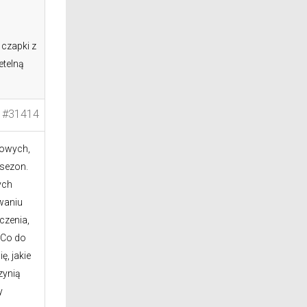
 czapki z
etelną
#31414
lowych,
sezon.
ych
waniu
czenia,
 Co do
ę, jakie
zynią
y