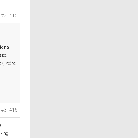
#31415
ie na
sze.
k, która:
#31416
e
rkingu