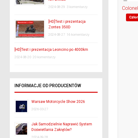
2024-08-29
3 komentarzy
Colonel
Czło
[HD]Test i prezentacja
Zontes 350D
2024-08-27
16 komentarzy
[HD]Test i prezentacja Leoncino po 4000km
2024-08-20
20 komentarzy
INFORMACJE OD PRODUCENTÓW
Warsaw Motorcycle Show 2026
2026-03-27
Jak Samodzielnie Naprawić System
Doświetlania Zakrętów?
2024-09-28