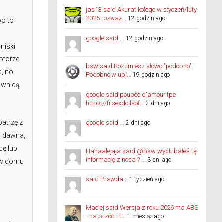
jas13 said Akurat kolego w styczeń/luty
2025 rozważ...
12 godzin ago
bo to
google said ...
12 godzin ago
niski
otorze
bsw said Rozumiesz słowo "podobno".
a, no
Podobno w ubi...
19 godzin ago
rownicą
google said poupée d'amour tpe
https://fr.sexdollsof...
2 dni ago
patrzę z
google said ...
2 dni ago
d dawna,
cę lub
Hahaalejaja said @bsw wydłubałeś tą
informację z nosa ? ...
3 dni ago
e w domu
said Prawda...
1 tydzień ago
Maciej said Wersja z roku 2026 ma ABS
- na przód i t...
1 miesiąc ago