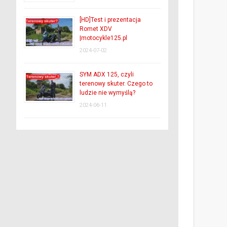
[HD]Test i prezentacja
Romet XDV
|motocykle125.pl
2024-07-02
SYM ADX 125, czyli
terenowy skuter. Czego to
ludzie nie wymyślą?
2024-06-11