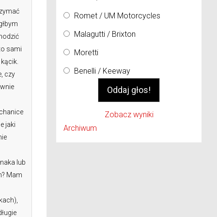
trzymać
Romet / UM Motorcycles
ógłbym
Malagutti / Brixton
chodzić
to sami
Moretti
kącik.
Benelli / Keeway
, czy
ywnie
echanice
Zobacz wyniki
 jaki
Archiwum
nie
naka lub
ch? Mam
kach),
długie