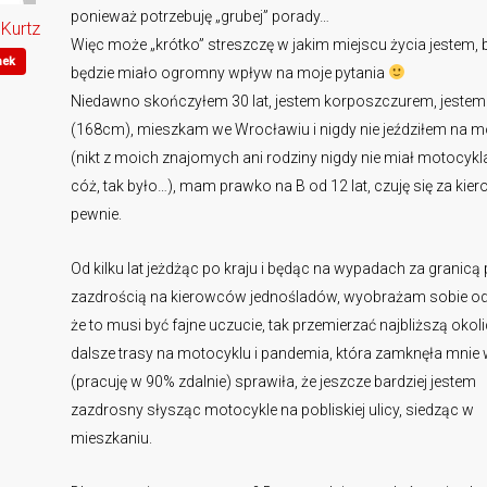
ponieważ potrzebuję „grubej” porady…
Kurtz
Więc może „krótko” streszczę w jakim miejscu życia jestem, 
nek
będzie miało ogromny wpływ na moje pytania
Niedawno skończyłem 30 lat, jestem korposzczurem, jestem 
(168cm), mieszkam we Wrocławiu i nigdy nie jeździłem na m
(nikt z moich znajomych ani rodziny nigdy nie miał motocykl
cóż, tak było…), mam prawko na B od 12 lat, czuję się za kie
pewnie.
Od kilku lat jeżdżąc po kraju i będąc na wypadach za granicą 
zazdrością na kierowców jednośladów, wyobrażam sobie o
że to musi być fajne uczucie, tak przemierzać najbliższą okoli
dalsze trasy na motocyklu i pandemia, która zamknęła mni
(pracuję w 90% zdalnie) sprawiła, że jeszcze bardziej jestem
zazdrosny słysząc motocykle na pobliskiej ulicy, siedząc w
mieszkaniu.