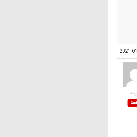
2021-01
Pio
Goś