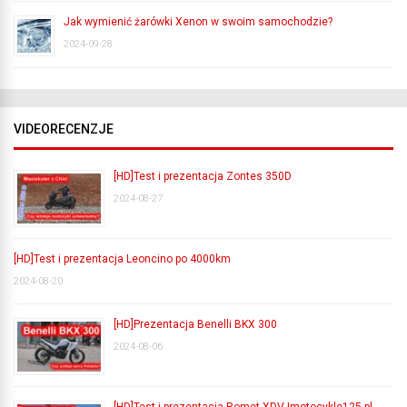
Jak wymienić żarówki Xenon w swoim samochodzie?
2024-09-28
VIDEORECENZJE
[HD]Test i prezentacja Zontes 350D
2024-08-27
[HD]Test i prezentacja Leoncino po 4000km
2024-08-20
[HD]Prezentacja Benelli BKX 300
2024-08-06