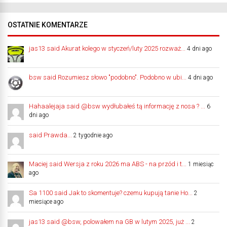
OSTATNIE KOMENTARZE
jas13 said Akurat kolego w styczeń/luty 2025 rozważ...
4 dni ago
bsw said Rozumiesz słowo "podobno". Podobno w ubi...
4 dni ago
Hahaalejaja said @bsw wydłubałeś tą informację z nosa ? ...
6
dni ago
said Prawda...
2 tygodnie ago
Maciej said Wersja z roku 2026 ma ABS - na przód i t...
1 miesiąc
ago
Sa 1100 said Jak to skomentuje? czemu kupują tanie Ho...
2
miesiące ago
jas13 said @bsw, polowałem na GB w lutym 2025, już ...
2