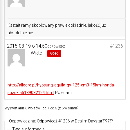
Kształt ramy skopiowany prawie dokładnie, jakość już
absolutnie nie.
2015-03-19 o 14:50
#1236
ODPOWIEDZ
Wiktor
Gość
http://allegro.pl/hyosung-aquila-gv-125-cm3-15km-honda-
suzuki-i5189032124.html
Polecam !
Wyświetlanie 6 wpisów - od 1 do 6 (z 6 w sumie)
Odpowiedz na: Odpowiedź #1236 w Dealim Daystar??????
Twoje informacje: