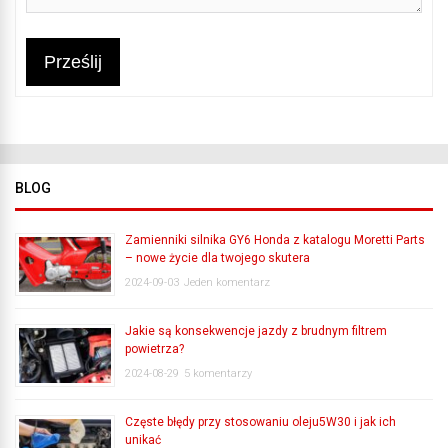
Prześlij
BLOG
Zamienniki silnika GY6 Honda z katalogu Moretti Parts
– nowe życie dla twojego skutera
2024-09-03
Jeden komentarz
Jakie są konsekwencje jazdy z brudnym filtrem
powietrza?
2024-08-29
5 komentarzy
Częste błędy przy stosowaniu oleju5W30 i jak ich
unikać