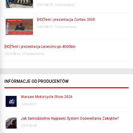
2024-08-29
3 komentarzy
[HD]Test i prezentacja Zontes 350D
2024-08-27
16 komentarzy
[HD]Test i prezentacja Leoncino po 4000km
2024-08-20
20 komentarzy
INFORMACJE OD PRODUCENTÓW
Warsaw Motorcycle Show 2026
2026-03-27
Jak Samodzielnie Naprawić System Doświetlania Zakrętów?
2024-09-28