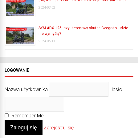
[HD]Test i prezentacja Romet XDV |motocykle125.pl
2024-07-02
SYM ADX 125, czyli terenowy skuter. Czego to ludzie
nie wymyślą?
2024-06-11
LOGOWANIE
Nazwa użytkownika
Hasło
Remember Me
Zarejestruj się