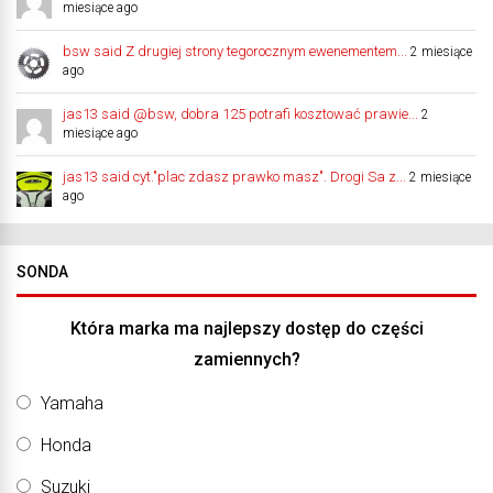
miesiące ago
bsw said Z drugiej strony tegorocznym ewenementem...
2 miesiące
ago
jas13 said @bsw, dobra 125 potrafi kosztować prawie...
2
miesiące ago
jas13 said cyt."plac zdasz prawko masz". Drogi Sa z...
2 miesiące
ago
SONDA
Która marka ma najlepszy dostęp do części
zamiennych?
Yamaha
Honda
Suzuki