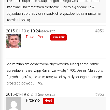
125. Interesuje mnie zakup czegoś takiego. Jest bardzo mało
informacji na temat tych motocykli. Jak to się sprawuje w
dojazdach do pracy oraz rzadkich wyjazdów poza miasto na
kocyk z kobietą.
2015-01-19 o 10:24
#959
ODPOWIEDZ
Dawid Parus
Klucznik
Moim zdaniem cena trochę zbyt wysoka. Na tej samej ramie
sprzedawany jest Zipp Raven za kwotę 4.700. Dealim Ma sporo
fajnych bajerów, ale za tę kasę wolał bym Hyosunga z jednego
prostego powodu – V2.
2015-01-19 o 21:15
#963
ODPOWIEDZ
Przemo
Gość