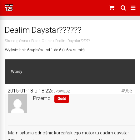
Dealim Daystar??????
Strona główna
›
Fora
›
Opinie
›
Dealim Daystar??????
Wyświetlanie 6 wpisów - od 1 do 6 (z 6 w sumie)
Wpisy
2015-01-18 o 18:22
#953
ODPOWIEDZ
Przemo
Gość
Mam pytania odnośnie koreańskiego motorku daelim daystar