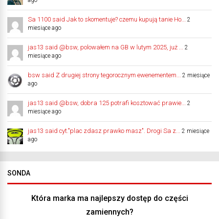
Sa 1100 said Jak to skomentuje? czemu kupują tanie Ho...
2
miesiące ago
jas13 said @bsw, polowałem na GB w lutym 2025, już ...
2
miesiące ago
bsw said Z drugiej strony tegorocznym ewenementem...
2 miesiące
ago
jas13 said @bsw, dobra 125 potrafi kosztować prawie...
2
miesiące ago
jas13 said cyt."plac zdasz prawko masz". Drogi Sa z...
2 miesiące
ago
SONDA
Która marka ma najlepszy dostęp do części
zamiennych?