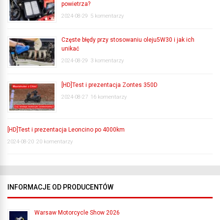
powietrza?
2024-08-29
5 komentarzy
Częste błędy przy stosowaniu oleju5W30 i jak ich
unikać
2024-08-29
3 komentarzy
[HD]Test i prezentacja Zontes 350D
2024-08-27
16 komentarzy
[HD]Test i prezentacja Leoncino po 4000km
2024-08-20
20 komentarzy
INFORMACJE OD PRODUCENTÓW
Warsaw Motorcycle Show 2026