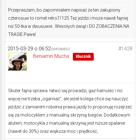
Przepraszam, bo zapomniałem napisać że ten zakupiony
czterosuw to romet retro7/125.Też jeździ i może nawet fajniej
niż 50-tka w dwusuwie…Wesołych świąt i DO ZOBACZENIA NA
TRASIE.Pawel.
2015-03-29 o 06:52
#1428
ODPOWIEDZ
Beniamin Mucha
Klucznik
Skuter fajna sprawa. łatwo się prowadzi, gaz-hamulec i nic
więcej nie trzeba „ogarniać”, ale jeżeli kolega chce się nauczyć
jeżdzić z zamiarem robienia prawa jazdy to proponuję rozejrzeć
się za motocyklem z manualną skrzynią biegów. Dodatkowym
atutem, motocykla z manualną skrzynię jest niższe spalanie
(nawet do 30%) oraz większa moc i prędkość,