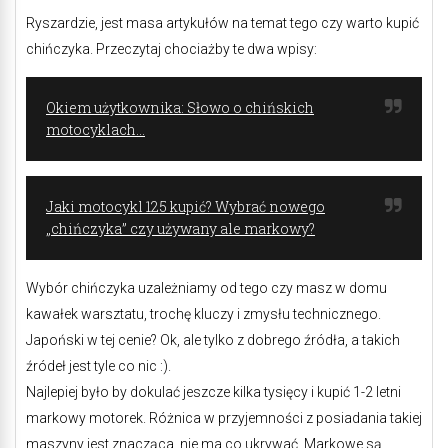
Ryszardzie, jest masa artykułów na temat tego czy warto kupić
chińczyka. Przeczytaj chociażby te dwa wpisy:
Okiem użytkownika: Słowo o chińskich
motocyklach…
Jaki motocykl 125 kupić? Wybrać nowego
„chińczyka” czy używany ale markowy?
Wybór chińczyka uzależniamy od tego czy masz w domu
kawałek warsztatu, trochę kluczy i zmysłu technicznego.
Japoński w tej cenie? Ok, ale tylko z dobrego źródła, a takich
źródeł jest tyle co nic :).
Najlepiej było by dokulać jeszcze kilka tysięcy i kupić 1-2 letni
markowy motorek. Różnica w przyjemności z posiadania takiej
maszyny jest znacząca, nie ma co ukrywać. Markowe są