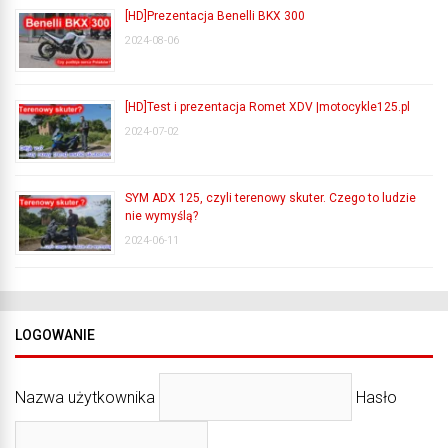
[HD]Prezentacja Benelli BKX 300
2024-08-06
[HD]Test i prezentacja Romet XDV |motocykle125.pl
2024-07-02
SYM ADX 125, czyli terenowy skuter. Czego to ludzie
nie wymyślą?
2024-06-11
LOGOWANIE
Nazwa użytkownika
Hasło