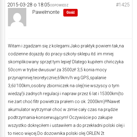
2015-03-28 o 18:05
#1425
ODPOWIEDZ
Pawelmonte
Gość
Witam i zgadzam się z kolegami.Jako praktyk powiem tak,na
codzienne dojazdy do pracy-szkoły-sklepu itd. im mniej
skomplikowany sprzęt tym lepiej! Dlatego kupiłem chińczyka
50ccm w trybie dwusuw! za 3500zł! 3,5 konia mocy
przynajmniej teoretycznie,69km/h wg.GPS,spalanie
3,6l/100km,osobny zbiorniczek na olej(nie wszyscy o tym
wiedzą!)i żadnych regulacji i napraw przez 6 lat i 15300km(to
nie żart choć filtr powietrza prałem co ok. 2000km)!!!Nawet
akumulator wytrzymał choć w zimie cały czas na prądzie
podtrzymania-konserwującym! Oczywiście po zakupie
wszystko dokręciłem i ustawiłem a do przekładni polski olej i
to nieco więcej.Do dozownika polski olej ORLEN 2t