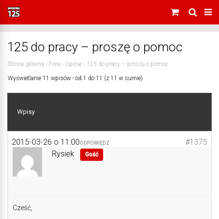
125 do pracy – proszę o pomoc
Strona główna
›
Fora
›
Opinie
›
125 do pracy – proszę o pomoc
Wyświetlanie 11 wpisów - od 1 do 11 (z 11 w sumie)
Wpisy
2015-03-26 o 11:00
#1375
ODPOWIEDZ
Rysiek
Gość
Cześć,