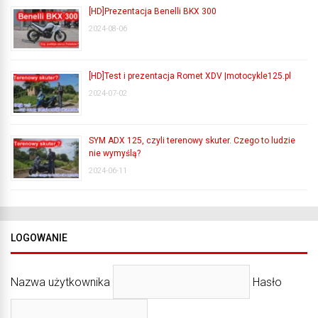
[HD]Prezentacja Benelli BKX 300
2024-08-06
[HD]Test i prezentacja Romet XDV |motocykle125.pl
2024-07-02
SYM ADX 125, czyli terenowy skuter. Czego to ludzie
nie wymyślą?
2024-06-11
LOGOWANIE
Nazwa użytkownika
Hasło