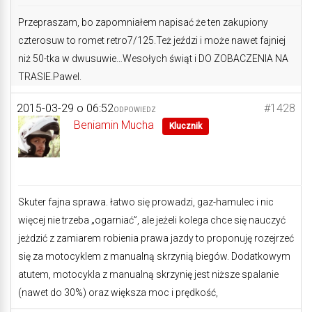
Przepraszam, bo zapomniałem napisać że ten zakupiony
czterosuw to romet retro7/125.Też jeździ i może nawet fajniej
niż 50-tka w dwusuwie…Wesołych świąt i DO ZOBACZENIA NA
TRASIE.Pawel.
2015-03-29 o 06:52
#1428
ODPOWIEDZ
Beniamin Mucha
Klucznik
Skuter fajna sprawa. łatwo się prowadzi, gaz-hamulec i nic
więcej nie trzeba „ogarniać”, ale jeżeli kolega chce się nauczyć
jeżdzić z zamiarem robienia prawa jazdy to proponuję rozejrzeć
się za motocyklem z manualną skrzynią biegów. Dodatkowym
atutem, motocykla z manualną skrzynię jest niższe spalanie
(nawet do 30%) oraz większa moc i prędkość,