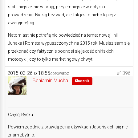
stabilniejsze, nie wibrują, przyjemniejsze w dotyku i
prowadzeniu. Nie są bez wad, ale itak jest o niebo lepiej z
awaryjnością.
Natomiast nie potrafię nic powiedzieć na temat nowej linii
Junaka i Rometa wypuszczonych na 2015 rok. Musisz sam się
przekonać czy faktycznie podnosi się jakość chińskich
motocykli, czy to tylko marketingowy chwyt.
2015-03-26 o 18:55
#1396
ODPOWIEDZ
Beniamin Mucha
Klucznik
Część, Ryśku
Powiem zgodnie z prawdą że na używkach Japońskich się nie
znam zbytnio.