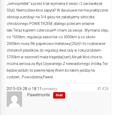
,,semisyntetik” a przez 6 lat wymiana 6 świec i 2 żarówek(ok
50zł). Niemożliwe ktoś zapyta? W dwusuwie nie ma praktycznie
obsługi a jeżdżąc na 3/4 gazu nie zakatujemy silniczka
chłodzonego POWIETRZEM ,dlatego polecam właśnie
taki.Teraz kupiłem czterosuw!!! i mam za swoje…Wymiana oleju
co 1500km, regulacja zaworów co 3000km a co około
2000km nowy filtr papierowo-metalowy(20zł)! I to rozbieranie
chińskich plastików do regulacji dwa razy w roku(zrobiłem
5700km w sezonie!) mała tragedia(żart).Ale jak ktoś chce to
można aeroxa za 4tyś.Używanego.Z niewiadomego źródłą.Też
będzie jeździł i to pewnie lepiej.Wiem bo takim jeżdżę na
codzień…Powodzenia,Pawel.
2015-03-28 o 18:11
#1426
ODPOWIEDZ
Pawelmonte
Gość