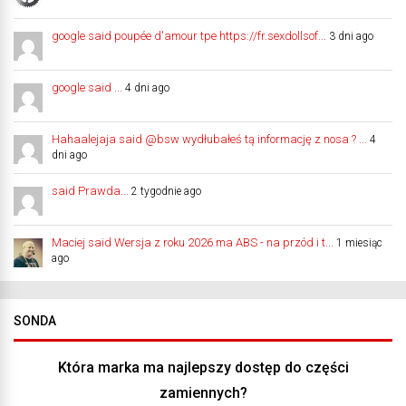
google said poupée d'amour tpe https://fr.sexdollsof...
3 dni ago
google said ...
4 dni ago
Hahaalejaja said @bsw wydłubałeś tą informację z nosa ? ...
4
dni ago
said Prawda...
2 tygodnie ago
Maciej said Wersja z roku 2026 ma ABS - na przód i t...
1 miesiąc
ago
SONDA
Która marka ma najlepszy dostęp do części
zamiennych?