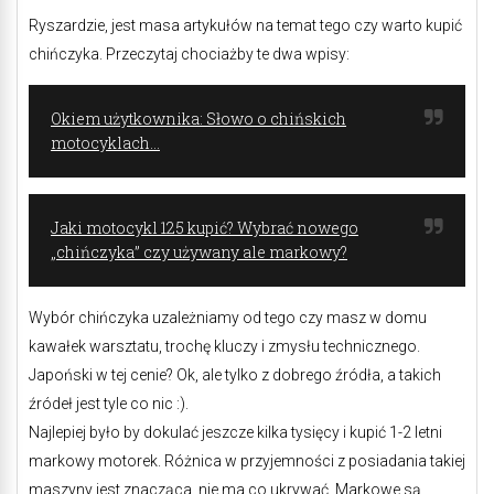
Ryszardzie, jest masa artykułów na temat tego czy warto kupić
chińczyka. Przeczytaj chociażby te dwa wpisy:
Okiem użytkownika: Słowo o chińskich
motocyklach…
Jaki motocykl 125 kupić? Wybrać nowego
„chińczyka” czy używany ale markowy?
Wybór chińczyka uzależniamy od tego czy masz w domu
kawałek warsztatu, trochę kluczy i zmysłu technicznego.
Japoński w tej cenie? Ok, ale tylko z dobrego źródła, a takich
źródeł jest tyle co nic :).
Najlepiej było by dokulać jeszcze kilka tysięcy i kupić 1-2 letni
markowy motorek. Różnica w przyjemności z posiadania takiej
maszyny jest znacząca, nie ma co ukrywać. Markowe są