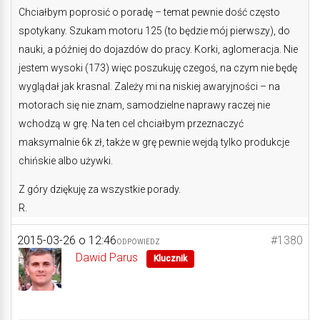
Chciałbym poprosić o poradę – temat pewnie dość często
spotykany. Szukam motoru 125 (to będzie mój pierwszy), do
nauki, a później do dojazdów do pracy. Korki, aglomeracja. Nie
jestem wysoki (173) więc poszukuję czegoś, na czym nie będę
wyglądał jak krasnal. Zależy mi na niskiej awaryjności – na
motorach się nie znam, samodzielne naprawy raczej nie
wchodzą w grę. Na ten cel chciałbym przeznaczyć
maksymalnie 6k zł, także w grę pewnie wejdą tylko produkcje
chińskie albo używki.
Z góry dziękuję za wszystkie porady.
R.
2015-03-26 o 12:46
#1380
ODPOWIEDZ
Dawid Parus
Klucznik