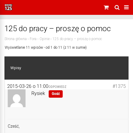
125 do pracy – proszę o pomoc
Strona główna
›
Fora
›
Opinie
›
125 do pracy – proszę o pomoc
Wyświetlanie 11 wpisów - od 1 do 11 (z 11 w sumie)
Wpisy
2015-03-26 o 11:00
#1375
ODPOWIEDZ
Rysiek
Gość
Cześć,