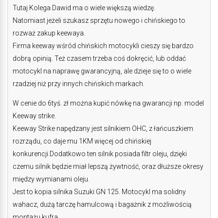
Tutaj Kolega Dawid ma o wiele większą wiedzę.
Natomiast jeżeli szukasz sprzętu nowego i chińskiego to
rozważ zakup keewaya.
Firma keeway wśród chińskich motocykli cieszy się bardzo
dobrą opinią. Też czasem trzeba coś dokręcić, lub oddać
motocykl na naprawę gwarancyjną, ale dzieje się to o wiele
rzadziej niż przy innych chińskich markach.
W cenie do 6tyś. zł można kupić nówkę na gwarancji np. model
Keeway strike.
Keeway Strike napędzany jest silnikiem OHC, z łańcuszkiem
rozrządu, co daje mu 1KM więcej od chińskiej
konkurencji.Dodatkowo ten silnik posiada filtr oleju, dzięki
czemu silnik będzie miał lepszą żywtność, oraz dłuższe okresy
między wymianami oleju.
Jest to kopia silnika Suzuki GN 125. Motocykl ma solidny
wahacz, dużą tarczę hamulcową i bagażnik z możliwością
montażu kufra.