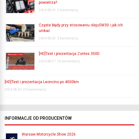
powietrza?
2024-08-29
5 komentarzy
Częste błędy przy stosowaniu oleju5W30 i jak ich
unikać
2024-08-29
3 komentarzy
[HD]Test i prezentacja Zontes 350D
2024-08-27
16 komentarzy
[HD]Test i prezentacja Leoncino po 4000km
2024-08-20
20 komentarzy
INFORMACJE OD PRODUCENTÓW
Warsaw Motorcycle Show 2026