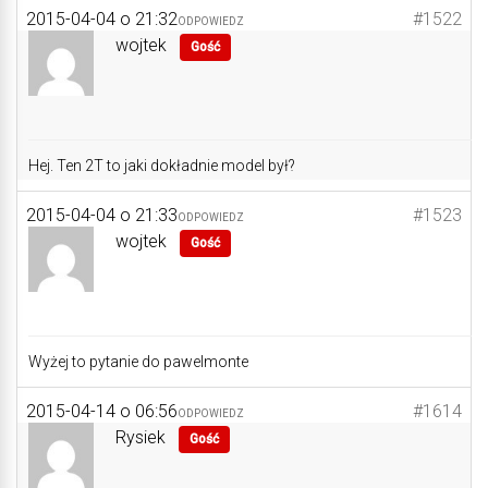
2015-04-04 o 21:32
#1522
ODPOWIEDZ
wojtek
Gość
Hej. Ten 2T to jaki dokładnie model był?
2015-04-04 o 21:33
#1523
ODPOWIEDZ
wojtek
Gość
Wyżej to pytanie do pawelmonte
2015-04-14 o 06:56
#1614
ODPOWIEDZ
Rysiek
Gość