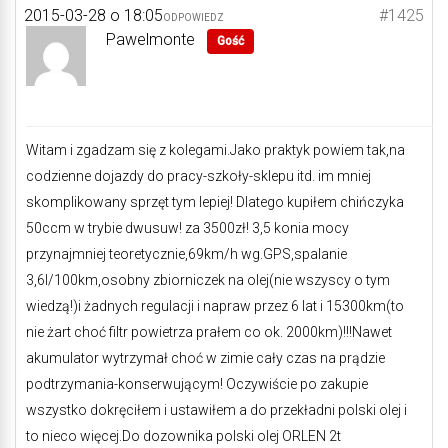
2015-03-28 o 18:05
#1425
ODPOWIEDZ
Pawelmonte
Gość
Witam i zgadzam się z kolegami.Jako praktyk powiem tak,na
codzienne dojazdy do pracy-szkoły-sklepu itd. im mniej
skomplikowany sprzęt tym lepiej! Dlatego kupiłem chińczyka
50ccm w trybie dwusuw! za 3500zł! 3,5 konia mocy
przynajmniej teoretycznie,69km/h wg.GPS,spalanie
3,6l/100km,osobny zbiorniczek na olej(nie wszyscy o tym
wiedzą!)i żadnych regulacji i napraw przez 6 lat i 15300km(to
nie żart choć filtr powietrza prałem co ok. 2000km)!!!Nawet
akumulator wytrzymał choć w zimie cały czas na prądzie
podtrzymania-konserwującym! Oczywiście po zakupie
wszystko dokręciłem i ustawiłem a do przekładni polski olej i
to nieco więcej.Do dozownika polski olej ORLEN 2t