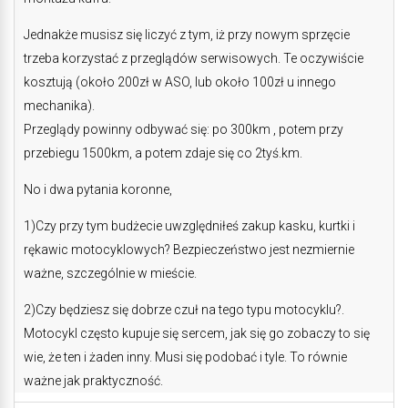
Jednakże musisz się liczyć z tym, iż przy nowym sprzęcie
trzeba korzystać z przeglądów serwisowych. Te oczywiście
kosztują (około 200zł w ASO, lub około 100zł u innego
mechanika).
Przeglądy powinny odbywać się: po 300km , potem przy
przebiegu 1500km, a potem zdaje się co 2tyś.km.
No i dwa pytania koronne,
1)Czy przy tym budżecie uwzględniłeś zakup kasku, kurtki i
rękawic motocyklowych? Bezpieczeństwo jest nezmiernie
ważne, szczególnie w mieście.
2)Czy będziesz się dobrze czuł na tego typu motocyklu?.
Motocykl często kupuje się sercem, jak się go zobaczy to się
wie, że ten i żaden inny. Musi się podobać i tyle. To równie
ważne jak praktyczność.