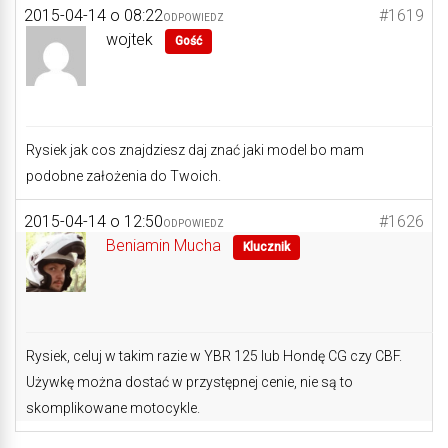
2015-04-14 o 08:22
#1619
ODPOWIEDZ
wojtek
Gość
Rysiek jak cos znajdziesz daj znać jaki model bo mam
podobne założenia do Twoich.
2015-04-14 o 12:50
#1626
ODPOWIEDZ
Beniamin Mucha
Klucznik
Rysiek, celuj w takim razie w YBR 125 lub Hondę CG czy CBF.
Używkę można dostać w przystępnej cenie, nie są to
skomplikowane motocykle.