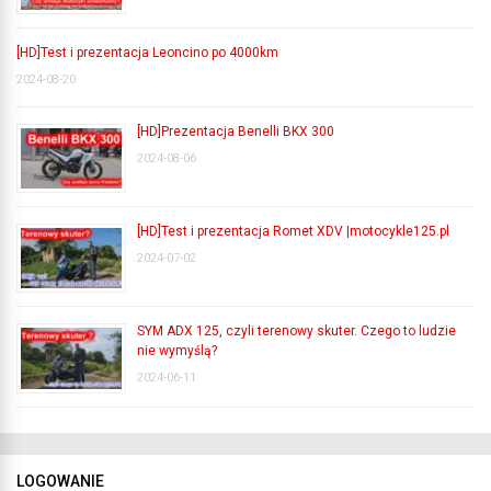
[HD]Test i prezentacja Leoncino po 4000km
2024-08-20
[HD]Prezentacja Benelli BKX 300
2024-08-06
[HD]Test i prezentacja Romet XDV |motocykle125.pl
2024-07-02
SYM ADX 125, czyli terenowy skuter. Czego to ludzie
nie wymyślą?
2024-06-11
LOGOWANIE