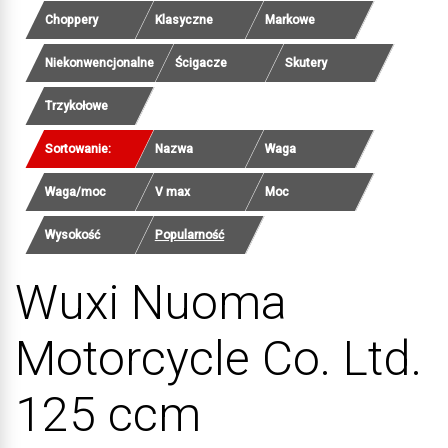
Choppery
Klasyczne
Markowe
Niekonwencjonalne
Ścigacze
Skutery
Trzykołowe
Sortowanie:
Nazwa
Waga
Waga/moc
V max
Moc
Wysokość
Popularność
Wuxi Nuoma
Motorcycle Co. Ltd.
125 ccm