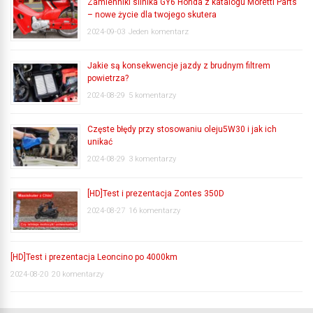
Zamienniki silnika GY6 Honda z katalogu Moretti Parts
– nowe życie dla twojego skutera
2024-09-03
Jeden komentarz
Jakie są konsekwencje jazdy z brudnym filtrem
powietrza?
2024-08-29
5 komentarzy
Częste błędy przy stosowaniu oleju5W30 i jak ich
unikać
2024-08-29
3 komentarzy
[HD]Test i prezentacja Zontes 350D
2024-08-27
16 komentarzy
[HD]Test i prezentacja Leoncino po 4000km
2024-08-20
20 komentarzy