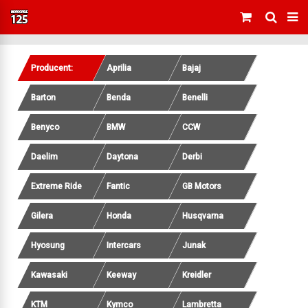
Producent:
Aprilia
Bajaj
Barton
Benda
Benelli
Benyco
BMW
CCW
Daelim
Daytona
Derbi
Extreme Ride
Fantic
GB Motors
Gilera
Honda
Husqvarna
Hyosung
Intercars
Junak
Kawasaki
Keeway
Kreidler
KTM
Kymco
Lambretta