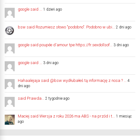
google said ...
1 dzień ago
bsw said Rozumiesz słowo "podobno". Podobno w ubi...
2 dni ago
google said poupée d'amour tpe https://fr.sexdollsof...
3 dni ago
google said ...
3 dni ago
Hahaalejaja said @bsw wydłubałeś tą informację z nosa ? ...
4
dni ago
said Prawda...
2 tygodnie ago
Maciej said Wersja z roku 2026 ma ABS - na przód i t...
1 miesiąc
ago