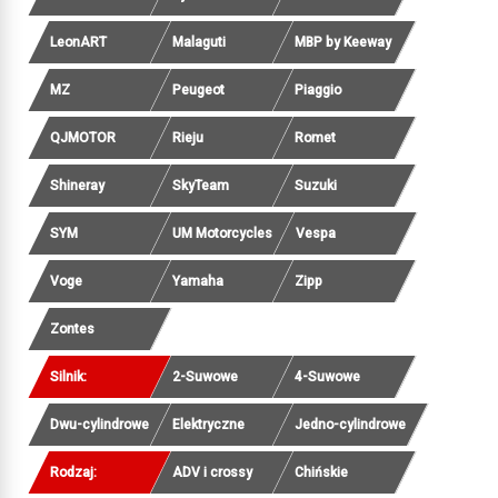
LeonART
Malaguti
MBP by Keeway
MZ
Peugeot
Piaggio
QJMOTOR
Rieju
Romet
Shineray
SkyTeam
Suzuki
SYM
UM Motorcycles
Vespa
Voge
Yamaha
Zipp
Zontes
Silnik:
2-Suwowe
4-Suwowe
Dwu-cylindrowe
Elektryczne
Jedno-cylindrowe
Rodzaj:
ADV i crossy
Chińskie