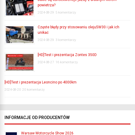
powietrza?
2024-08-29
5 komentarzy
Częste błędy przy stosowaniu oleju5W30 i jak ich
unikać
2024-08-29
3 komentarzy
[HD]Test i prezentacja Zontes 350D
2024-08-27
16 komentarzy
[HD]Test i prezentacja Leoncino po 4000km
2024-08-20
20 komentarzy
INFORMACJE OD PRODUCENTÓW
Warsaw Motorcycle Show 2026