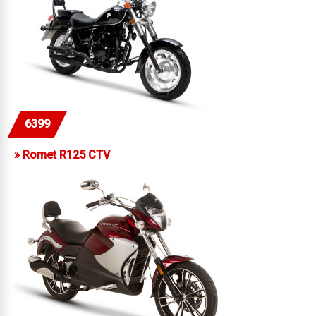
6399
»
Romet R125 CTV