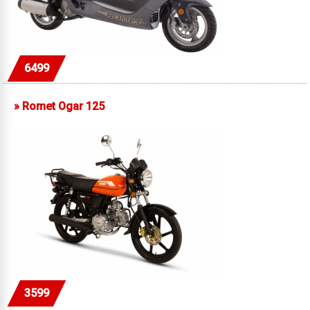
6499
»
Romet Ogar 125
3599