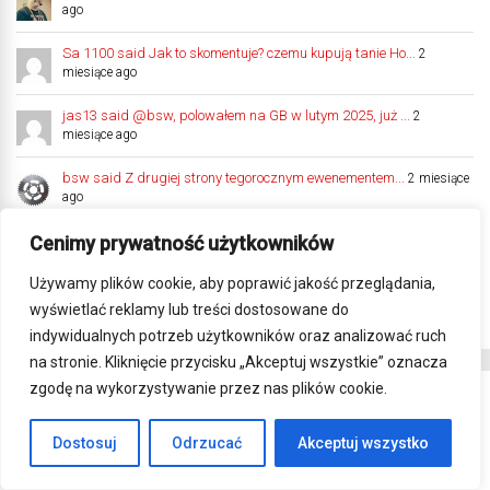
ago
Sa 1100 said Jak to skomentuje? czemu kupują tanie Ho...
2
miesiące ago
jas13 said @bsw, polowałem na GB w lutym 2025, już ...
2
miesiące ago
bsw said Z drugiej strony tegorocznym ewenementem...
2 miesiące
ago
jas13 said @bsw, dobra 125 potrafi kosztować prawie...
Cenimy prywatność użytkowników
2
miesiące ago
Używamy plików cookie, aby poprawić jakość przeglądania,
jas13 said cyt."plac zdasz prawko masz". Drogi Sa z...
2 miesiące
wyświetlać reklamy lub treści dostosowane do
ago
indywidualnych potrzeb użytkowników oraz analizować ruch
na stronie. Kliknięcie przycisku „Akceptuj wszystkie” oznacza
zgodę na wykorzystywanie przez nas plików cookie.
SONDA
Dostosuj
Odrzucać
Akceptuj wszystko
Która marka ma najlepszy dostęp do części
zamiennych?