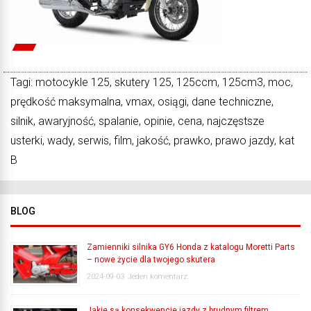
Tagi: motocykle 125, skutery 125, 125ccm, 125cm3, moc,
prędkość maksymalna, vmax, osiągi, dane techniczne,
silnik, awaryjność, spalanie, opinie, cena, najczęstsze
usterki, wady, serwis, film, jakość, prawko, prawo jazdy, kat
B
BLOG
Zamienniki silnika GY6 Honda z katalogu Moretti Parts
– nowe życie dla twojego skutera
2024-09-03
Jeden komentarz
Jakie są konsekwencje jazdy z brudnym filtrem