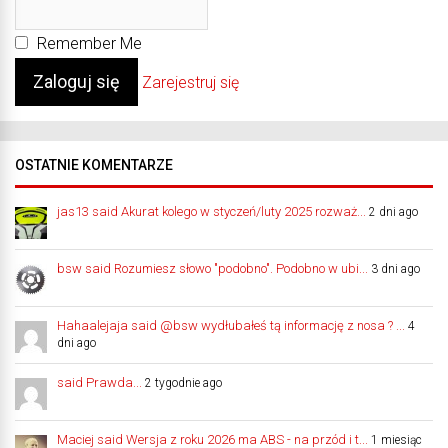
Remember Me
Zarejestruj się
OSTATNIE KOMENTARZE
jas13 said Akurat kolego w styczeń/luty 2025 rozważ...
2 dni ago
bsw said Rozumiesz słowo "podobno". Podobno w ubi...
3 dni ago
Hahaalejaja said @bsw wydłubałeś tą informację z nosa ? ...
4
dni ago
said Prawda...
2 tygodnie ago
Maciej said Wersja z roku 2026 ma ABS - na przód i t...
1 miesiąc