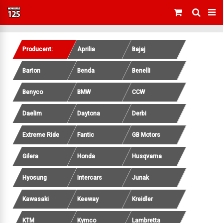
Producent:
Aprilia
Bajaj
Barton
Benda
Benelli
Benyco
BMW
CCW
Daelim
Daytona
Derbi
Extreme Ride
Fantic
GB Motors
Gilera
Honda
Husqvarna
Hyosung
Intercars
Junak
Kawasaki
Keeway
Kreidler
KTM
Kymco
Lambretta