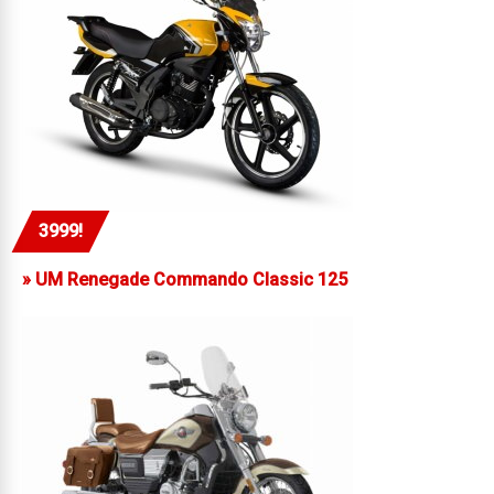
3999!
»
UM Renegade Commando Classic 125