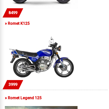
8499
»
Romet K125
3999
»
Romet Legend 125