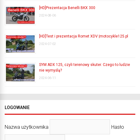
[HD]Prezentacja Benelli BKX 300
2024-08-06
[HD]Test i prezentacja Romet XDV |motocykle125.pl
2024-07-02
SYM ADX 125, czyli terenowy skuter. Czego to ludzie
nie wymyślą?
2024-06-11
LOGOWANIE
Nazwa użytkownika
Hasło