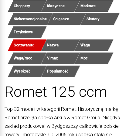
Choppery
Klasyczne
Markowe
Niekonwencjonalne
Ścigacze
Skutery
Trzykołowe
Sortowanie:
Nazwa
Waga
Waga/moc
V max
Moc
Wysokość
Popularność
Romet 125 ccm
Top 32 modeli w kategorii Romet. Historyczną markę
Romet przejęła spółka Arkus & Romet Group. Niegdyś
zakład produkował w Bydgoszczy całkowicie polskie,
rowery i motocykle. Od 2006 roku spółka stała się