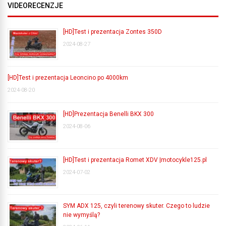
VIDEORECENZJE
[HD]Test i prezentacja Zontes 350D
2024-08-27
[HD]Test i prezentacja Leoncino po 4000km
2024-08-20
[HD]Prezentacja Benelli BKX 300
2024-08-06
[HD]Test i prezentacja Romet XDV |motocykle125.pl
2024-07-02
SYM ADX 125, czyli terenowy skuter. Czego to ludzie
nie wymyślą?