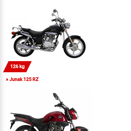
126 kg
»
Junak 125 RZ