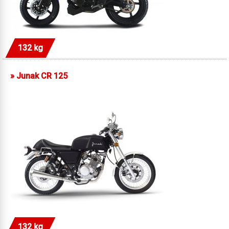
132 kg
»
Junak CR 125
132 kg