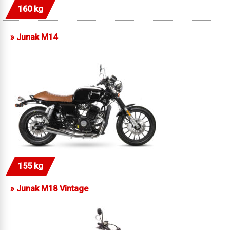
160 kg
»
Junak M14
155 kg
»
Junak M18 Vintage