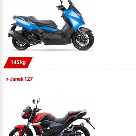
145 kg
»
Junak 127