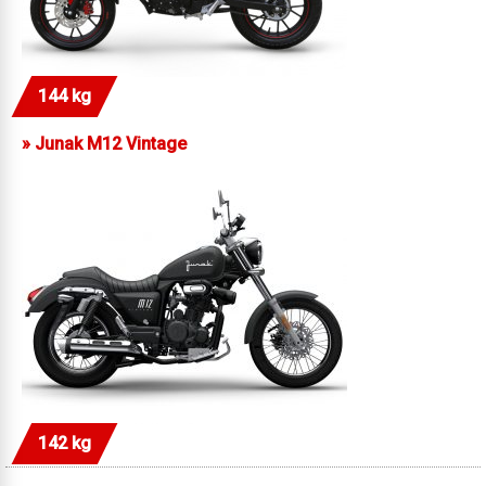
144 kg
»
Junak M12 Vintage
142 kg