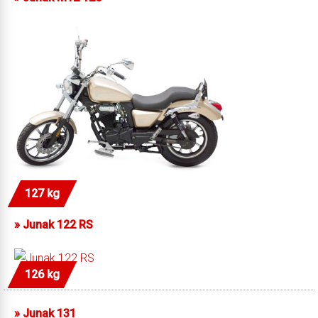
127 kg
»
Junak 122 RS
126 kg
»
Junak 131