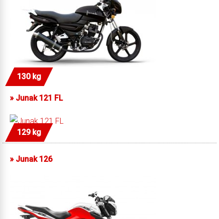
130 kg
»
Junak 121 FL
129 kg
»
Junak 126