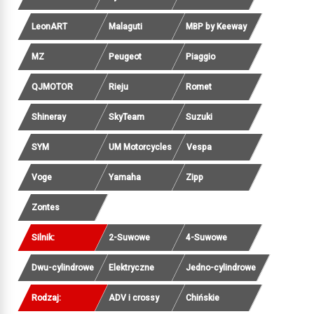
LeonART
Malaguti
MBP by Keeway
MZ
Peugeot
Piaggio
QJMOTOR
Rieju
Romet
Shineray
SkyTeam
Suzuki
SYM
UM Motorcycles
Vespa
Voge
Yamaha
Zipp
Zontes
Silnik:
2-Suwowe
4-Suwowe
Dwu-cylindrowe
Elektryczne
Jedno-cylindrowe
Rodzaj:
ADV i crossy
Chińskie