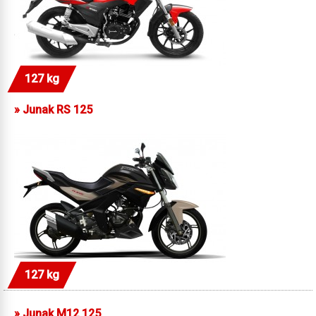
127 kg
»
Junak RS 125
127 kg
»
Junak M12 125