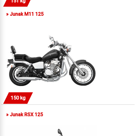
151 kg
»
Junak M11 125
150 kg
»
Junak RSX 125