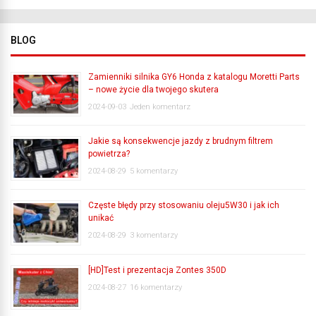
BLOG
Zamienniki silnika GY6 Honda z katalogu Moretti Parts
– nowe życie dla twojego skutera
2024-09-03
Jeden komentarz
Jakie są konsekwencje jazdy z brudnym filtrem
powietrza?
2024-08-29
5 komentarzy
Częste błędy przy stosowaniu oleju5W30 i jak ich
unikać
2024-08-29
3 komentarzy
[HD]Test i prezentacja Zontes 350D
2024-08-27
16 komentarzy