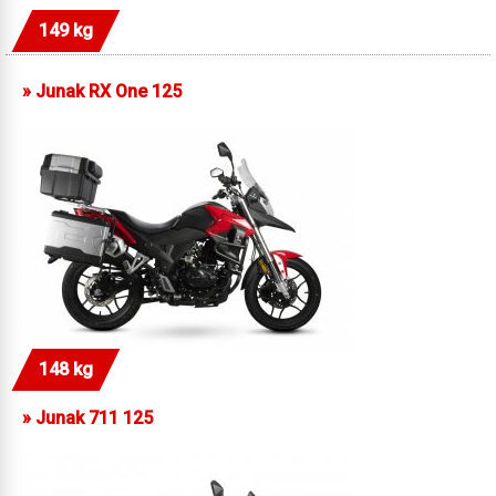
149 kg
»
Junak RX One 125
148 kg
»
Junak 711 125