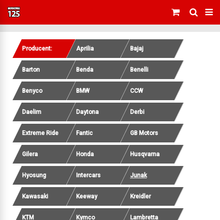
Producent:
Aprilia
Bajaj
Barton
Benda
Benelli
Benyco
BMW
CCW
Daelim
Daytona
Derbi
Extreme Ride
Fantic
GB Motors
Gilera
Honda
Husqvarna
Hyosung
Intercars
Junak
Kawasaki
Keeway
Kreidler
KTM
Kymco
Lambretta