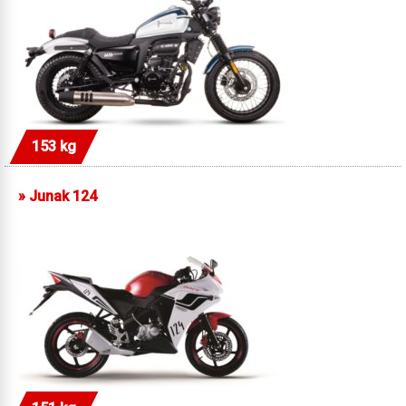
153 kg
»
Junak 124