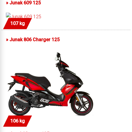
»
Junak 609 125
107 kg
»
Junak 806 Charger 125
106 kg