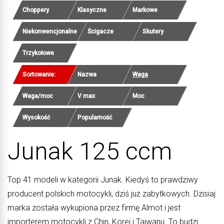
Choppery
Klasyczne
Markowe
Niekonwencjonalne
Ścigacze
Skutery
Trzykołowe
Sortowanie:
Nazwa
Waga
Waga/moc
V max
Moc
Wysokość
Popularność
Junak 125 ccm
Top 41 modeli w kategorii Junak. Kiedyś to prawdziwy
producent polskich motocykli, dziś już zabytkowych. Dzisiaj
marka została wykupiona przez firmę Almot i jest
importerem motocykli z Chin, Korei i Tajwanu. To budzi