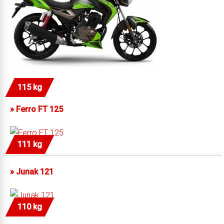
115 kg
»
Ferro FT 125
111 kg
»
Junak 121
110 kg