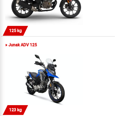
125 kg
»
Junak ADV 125
123 kg