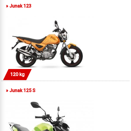
»
Junak 123
120 kg
»
Junak 125 S