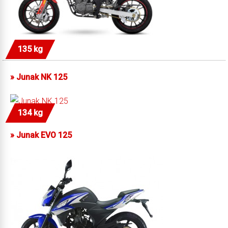
135 kg
»
Junak NK 125
134 kg
»
Junak EVO 125