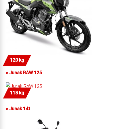
120 kg
»
Junak RAW 125
118 kg
»
Junak 141