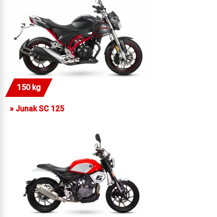
150 kg
»
Junak SC 125