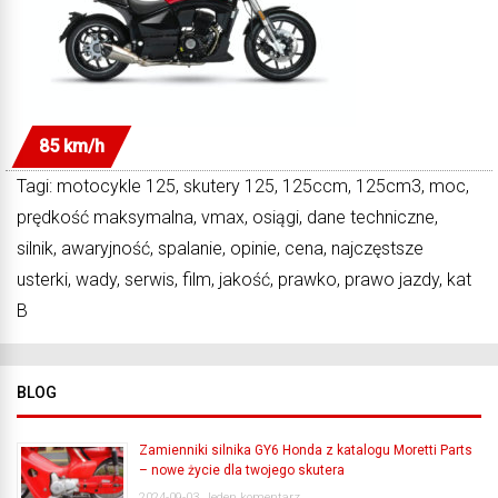
85 km/h
Tagi: motocykle 125, skutery 125, 125ccm, 125cm3, moc,
prędkość maksymalna, vmax, osiągi, dane techniczne,
silnik, awaryjność, spalanie, opinie, cena, najczęstsze
usterki, wady, serwis, film, jakość, prawko, prawo jazdy, kat
B
BLOG
Zamienniki silnika GY6 Honda z katalogu Moretti Parts
– nowe życie dla twojego skutera
2024-09-03
Jeden komentarz