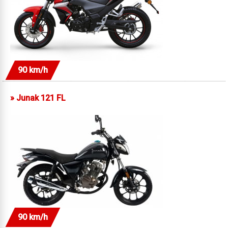
90 km/h
»
Junak 121 FL
90 km/h