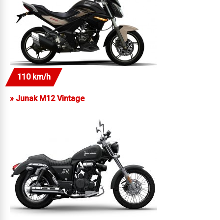
110 km/h
»
Junak M12 Vintage