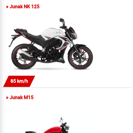
»
Junak NK 125
85 km/h
»
Junak M15