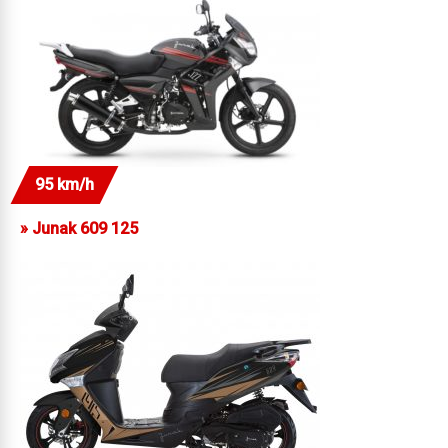
95 km/h
»
Junak 609 125