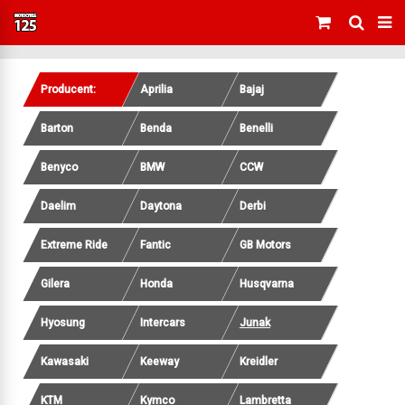
Producent:
Aprilia
Bajaj
Barton
Benda
Benelli
Benyco
BMW
CCW
Daelim
Daytona
Derbi
Extreme Ride
Fantic
GB Motors
Gilera
Honda
Husqvarna
Hyosung
Intercars
Junak
Kawasaki
Keeway
Kreidler
KTM
Kymco
Lambretta