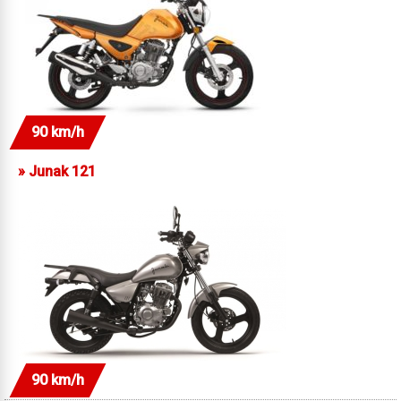
90 km/h
»
Junak 121
90 km/h