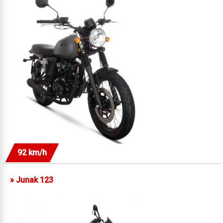
92 km/h
»
Junak 123