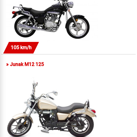
105 km/h
»
Junak M12 125