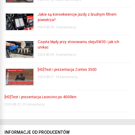
Jakie są konsekwencje jazdy z brudnym filtrem
powietrza?
2024-08-29
5 komentarzy
Częste błędy przy stosowaniu oleju5W30 i jak ich
unikać
2024-08-29
3 komentarzy
[HD]Test i prezentacja Zontes 350D
2024-08-27
16 komentarzy
[HD]Test i prezentacja Leoncino po 4000km
2024-08-20
20 komentarzy
INFORMACJE OD PRODUCENTÓW