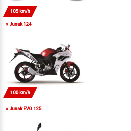
105 km/h
»
Junak 124
100 km/h
»
Junak EVO 125