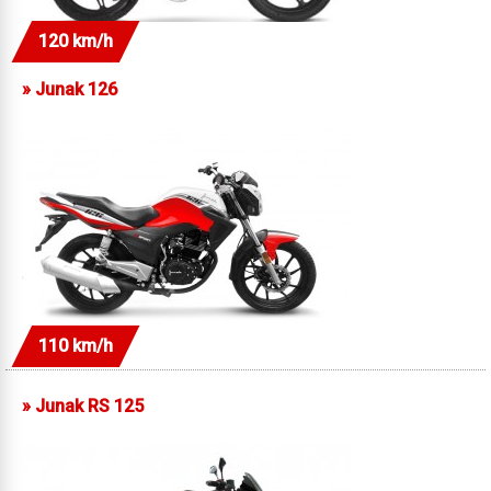
120 km/h
»
Junak 126
110 km/h
»
Junak RS 125