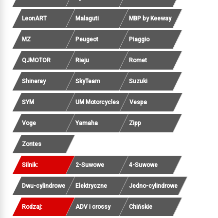
LeonART
Malaguti
MBP by Keeway
MZ
Peugeot
Piaggio
QJMOTOR
Rieju
Romet
Shineray
SkyTeam
Suzuki
SYM
UM Motorcycles
Vespa
Voge
Yamaha
Zipp
Zontes
Silnik:
2-Suwowe
4-Suwowe
Dwu-cylindrowe
Elektryczne
Jedno-cylindrowe
Rodzaj:
ADV i crossy
Chińskie