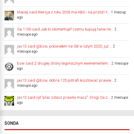
Maciej said Wersja z roku 2026 ma ABS - na przód i t...
1 miesiąc
ago
Sa 1100 said Jak to skomentuje? czemu kupują tanie Ho...
2
miesiące ago
jas13 said @bsw, polowałem na GB w lutym 2025, już ...
2
miesiące ago
bsw said Z drugiej strony tegorocznym ewenementem...
2 miesiące
ago
jas13 said @bsw, dobra 125 potrafi kosztować prawie...
2
miesiące ago
jas13 said cyt."plac zdasz prawko masz". Drogi Sa z...
2 miesiące
ago
SONDA