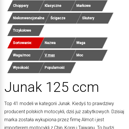
Choppery
Klasyczne
Markowe
Niekonwencjonalne
Ścigacze
Skutery
Trzykołowe
Sortowanie:
Nazwa
Waga
Waga/moc
V max
Moc
Wysokość
Popularność
Junak 125 ccm
Top 41 modeli w kategorii Junak. Kiedyś to prawdziwy
producent polskich motocykli, dziś już zabytkowych. Dzisiaj
marka została wykupiona przez firmę Almot i jest
importerem motocykli z Chin, Korei i Tajwanu. To budzi