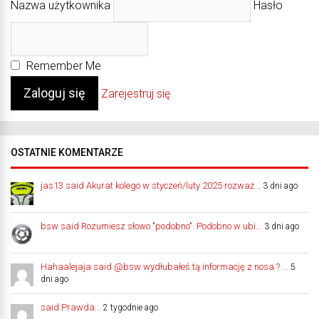
Nazwa użytkownika
Hasło
Remember Me
Zarejestruj się
OSTATNIE KOMENTARZE
jas13 said Akurat kolego w styczeń/luty 2025 rozważ...
3 dni ago
bsw said Rozumiesz słowo "podobno". Podobno w ubi...
3 dni ago
Hahaalejaja said @bsw wydłubałeś tą informację z nosa ? ...
5
dni ago
said Prawda...
2 tygodnie ago