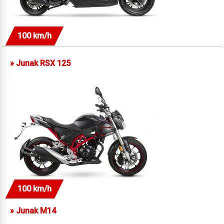
100 km/h
»
Junak RSX 125
100 km/h
»
Junak M14