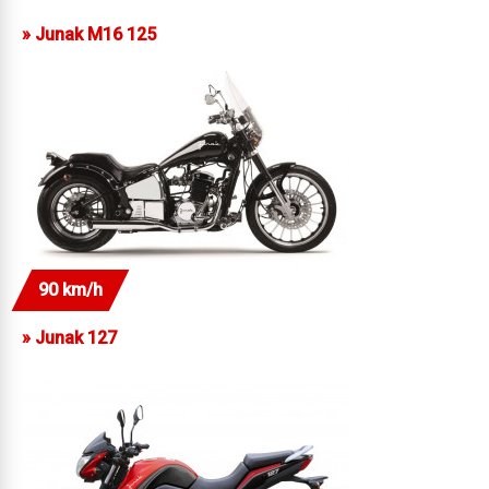
»
Junak M16 125
90 km/h
»
Junak 127