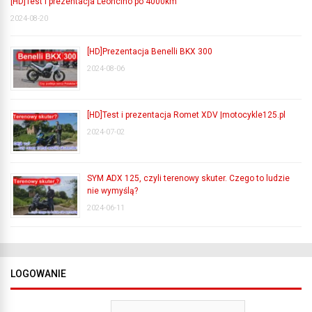
[HD]Test i prezentacja Leoncino po 4000km
2024-08-20
[HD]Prezentacja Benelli BKX 300
2024-08-06
[HD]Test i prezentacja Romet XDV |motocykle125.pl
2024-07-02
SYM ADX 125, czyli terenowy skuter. Czego to ludzie
nie wymyślą?
2024-06-11
LOGOWANIE