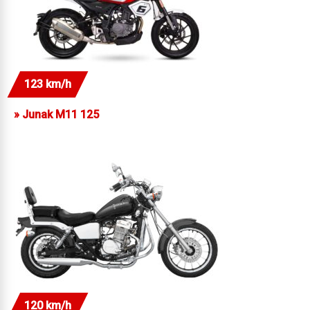
123 km/h
»
Junak M11 125
120 km/h