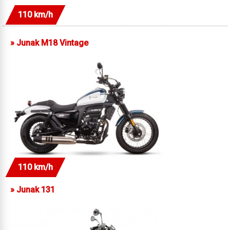
110 km/h
»
Junak M18 Vintage
110 km/h
»
Junak 131