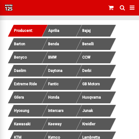
Producent:
Aprilia
Bajaj
Barton
Benda
Benelli
Benyco
BMW
CCW
Daelim
Daytona
Derbi
Extreme Ride
Fantic
GB Motors
Gilera
Honda
Husqvarna
Hyosung
Intercars
Junak
Kawasaki
Keeway
Kreidler
KTM
Kymco
Lambretta