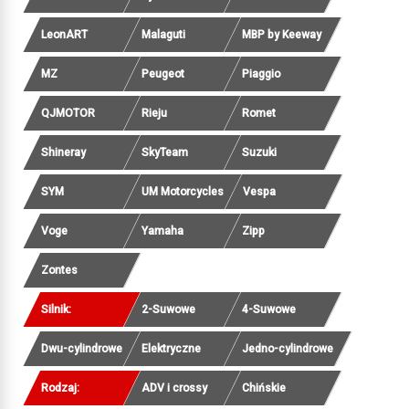
LeonART
Malaguti
MBP by Keeway
MZ
Peugeot
Piaggio
QJMOTOR
Rieju
Romet
Shineray
SkyTeam
Suzuki
SYM
UM Motorcycles
Vespa
Voge
Yamaha
Zipp
Zontes
Silnik:
2-Suwowe
4-Suwowe
Dwu-cylindrowe
Elektryczne
Jedno-cylindrowe
Rodzaj:
ADV i crossy
Chińskie