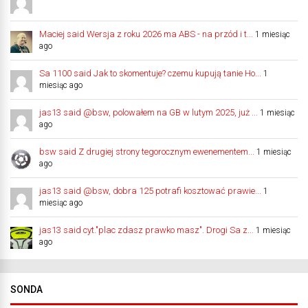
Maciej said Wersja z roku 2026 ma ABS - na przód i t...
1 miesiąc
ago
Sa 1100 said Jak to skomentuje? czemu kupują tanie Ho...
1
miesiąc ago
jas13 said @bsw, polowałem na GB w lutym 2025, już ...
1 miesiąc
ago
bsw said Z drugiej strony tegorocznym ewenementem...
1 miesiąc
ago
jas13 said @bsw, dobra 125 potrafi kosztować prawie...
1
miesiąc ago
jas13 said cyt."plac zdasz prawko masz". Drogi Sa z...
1 miesiąc
ago
SONDA