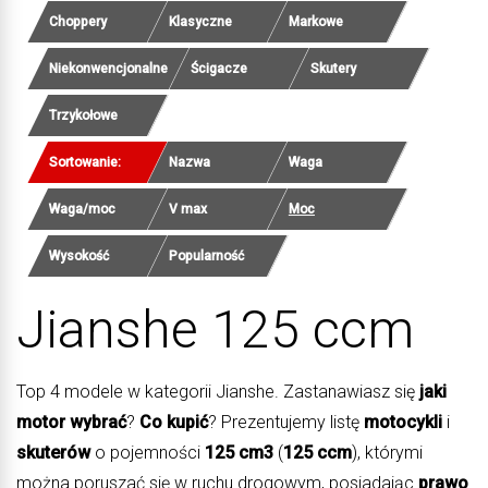
Choppery
Klasyczne
Markowe
Niekonwencjonalne
Ścigacze
Skutery
Trzykołowe
Sortowanie:
Nazwa
Waga
Waga/moc
V max
Moc
Wysokość
Popularność
Jianshe 125 ccm
Top 4 modele w kategorii Jianshe. Zastanawiasz się
jaki
motor wybrać
?
Co kupić
? Prezentujemy listę
motocykli
i
skuterów
o pojemności
125 cm3
(
125 ccm
), którymi
można poruszać się w ruchu drogowym, posiadając
prawo