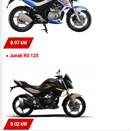
8.97 kW
»
Junak RS 125
8.02 kW