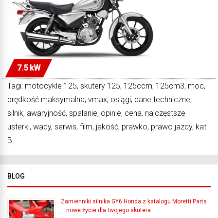
7.5 kW
Tagi: motocykle 125, skutery 125, 125ccm, 125cm3, moc,
prędkość maksymalna, vmax, osiągi, dane techniczne,
silnik, awaryjność, spalanie, opinie, cena, najczęstsze
usterki, wady, serwis, film, jakość, prawko, prawo jazdy, kat
B
BLOG
Zamienniki silnika GY6 Honda z katalogu Moretti Parts
– nowe życie dla twojego skutera