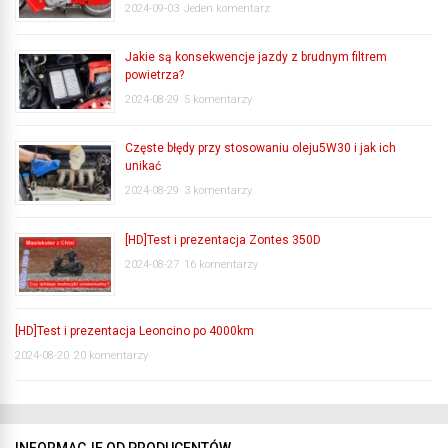
2024-09-03
Jeden komentarz
Jakie są konsekwencje jazdy z brudnym filtrem
powietrza?
2024-08-29
5 komentarzy
Częste błędy przy stosowaniu oleju5W30 i jak ich
unikać
2024-08-29
3 komentarzy
[HD]Test i prezentacja Zontes 350D
2024-08-27
16 komentarzy
[HD]Test i prezentacja Leoncino po 4000km
2024-08-20
20 komentarzy
INFORMACJE OD PRODUCENTÓW