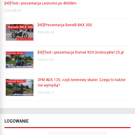
[HD]Test i prezentacja Leoncino po 4000km
2024-08-20
[HD]Prezentacja Benelli BKX 300
2024-08-06
[HD]Test i prezentacja Romet XDV |motocykle125.pl
2024-07-02
SYM ADX 125, czyli terenowy skuter. Czego to ludzie
nie wymyślą?
2024-06-11
LOGOWANIE